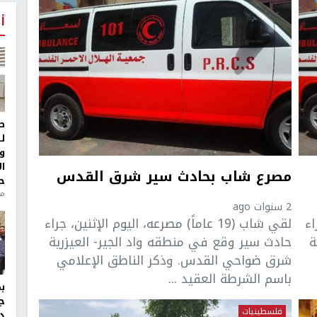
أ
ط
ل
و
ا
مصرع شاب بحادث سير شرق القدس
ح
من
2 سنوات ago
راء
لقي شاب (19 عاماً) مصرعه، اليوم الإثنين، جراء
ة
حادث سير وقع في منطقه واد الجير- العيزرية
شرق ضواحي القدس. وذكر الناطق الإعلامي
باسم الشرطة العقيد ...
ج
فلسطينيات
د