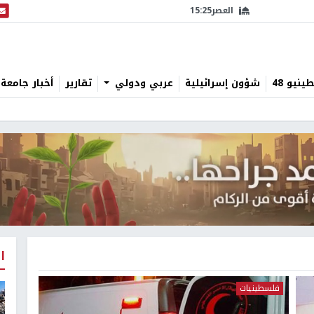
العصر
15:25
البث
نيو 48
شؤون إسرائيلية
عربي ودولي
تقارير
أخبار جامعة 
ا
فلسطينيات