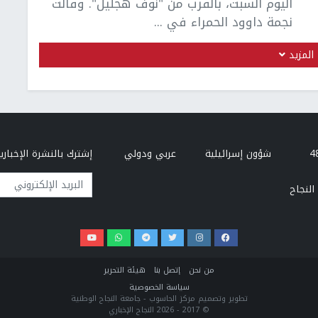
اليوم السبت، بالقرب من "نوف هجليل". وقالت
نجمة داوود الحمراء في ...
المزيد
شؤون إسرائيلية
عربي ودولي
إشترك بالنشرة الإخبارية
البريد الإلكتروني
النجاح
من نحن
إتصل بنا
هيئة التحرير
سياسة الخصوصية
تطوير وتصميم مركز الحاسوب - جامعة النجاح الوطنية
© 2017 - 2026 النجاح الإخباري