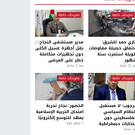
تصريحات خاصة
تصريحات خاصة
ازي حمد للشرق:
مدير مستشفى النجاح: :
لاتفاق حصيلة مفاوضات
نقل أجهزة غسيل الكلى
ويلة استمرت ستة
دون تجهيزات متكاملة
هور
خطر على المرضى
1 ثانية
منذ 2 ساعة
تصريحات خاصة
تصريحات خاصة
لرجوب: لا مستقبل
الخضور: نجاح تجربة
لنظام السياسي
امتحان التربية الإسلامية
لفلسطيني دون
يمهد للتوسع إلكترونيًا
نتخابات ديمقراطية
1 شهر ago
ذ ساعة