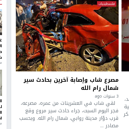
فلسطينيات
غ
ا
ط
ش
منذ 2
مصرع شاب وإصابة آخرين بحادث سير
شمال رام الله
3 سنوات ago
د،
ا
لقي شاب في العشرينات من عمره، مصرعه،
ية
ل
فجر اليوم السبت، جراء حادث سير مروع وقع
ا
كر
قرب دوّار مدينة روابي، شمال رام الله. وبحسب
ا
من
مصادر ...