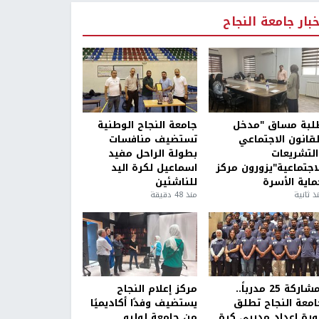
خبار جامعة النجاح
لبة مساق "مدخل
جامعة النجاح الوطنية
لقانون الاجتماعي
تستضيف منافسات
التشريعات
بطولة الراحل مفيد
لاجتماعية"يزورون مركز
اسماعيل لكرة اليد
ماية الأسرة
للناشئين
ذ ثانية
منذ 48 دقيقة
بمشاركة 25 مدرباً..
مركز إعلام النجاح
امعة النجاح تطلق
يستضيف وفدًا أكاديميًا
ورة إعداد مدربي كرة
من جامعة لوليو