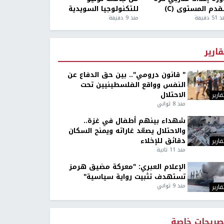
قدم المستوى (C)
للتكنولوجيا السويدية
5 دقيقة
منذ 9 دقيقة
قارير
" قانون درومي".. بين حق الدفاع عن
النفس وواقع الفلسطينيين تحت
الاحتلال
قارير
منذ 8 ثواني
شهداء بينهم أطفال في غزة..
والاحتلال يصعّد غاراته ويمنح السكان
دقائق للإخلاء
قارير
منذ 11 ثانية
الإعلام العبري: "معركة مضيق هرمز
تستهدف تثبيت رواية سياسية"
منذ 9 ثواني
قارير
صريحات خاصة