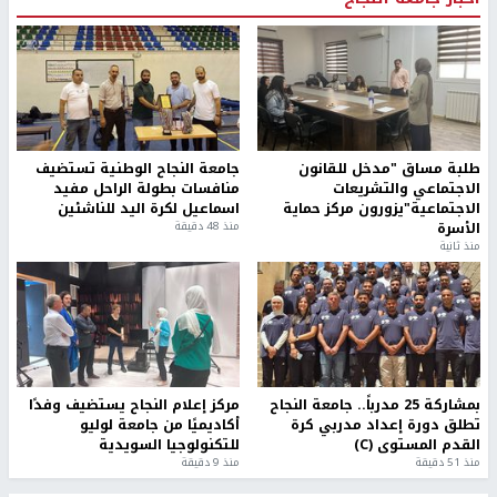
طلبة مساق "مدخل للقانون
جامعة النجاح الوطنية تستضيف
الاجتماعي والتشريعات
منافسات بطولة الراحل مفيد
الاجتماعية"يزورون مركز حماية
اسماعيل لكرة اليد للناشئين
الأسرة
منذ 48 دقيقة
منذ ثانية
بمشاركة 25 مدرباً.. جامعة النجاح
مركز إعلام النجاح يستضيف وفدًا
تطلق دورة إعداد مدربي كرة
أكاديميًا من جامعة لوليو
القدم المستوى (C)
للتكنولوجيا السويدية
منذ 51 دقيقة
منذ 9 دقيقة