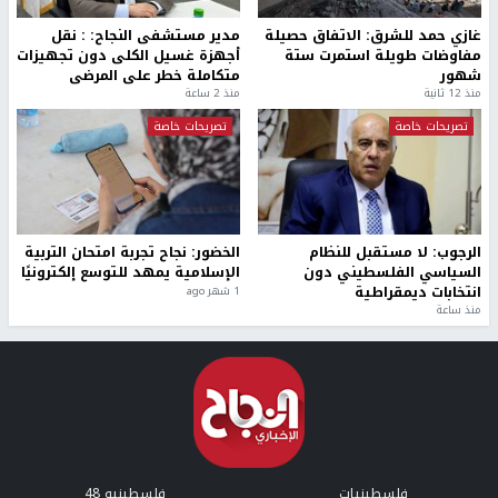
غازي حمد للشرق: الاتفاق حصيلة
مدير مستشفى النجاح: : نقل
مفاوضات طويلة استمرت ستة
أجهزة غسيل الكلى دون تجهيزات
شهور
متكاملة خطر على المرضى
منذ 12 ثانية
منذ 2 ساعة
تصريحات خاصة
تصريحات خاصة
الرجوب: لا مستقبل للنظام
الخضور: نجاح تجربة امتحان التربية
السياسي الفلسطيني دون
الإسلامية يمهد للتوسع إلكترونيًا
انتخابات ديمقراطية
1 شهر ago
منذ ساعة
فلسطينيات
فلسطينيو 48