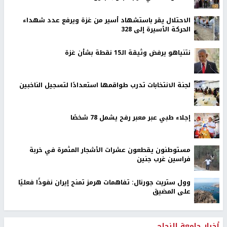
الاحتلال يقر باستشهاد أسير من غزة ويرفع عدد شهداء
الحركة الأسيرة إلى 328
نتنياهو يرفض وثيقة الـ15 نقطة بشأن غزة
لجنة الانتخابات تدرب طواقمها استعدادًا لتسجيل الناخبين
إجلاء طبي عبر معبر رفح يشمل 78 شخصًا
مستوطنون يقطعون عشرات الأشجار المثمرة في خربة
فراسين غرب جنين
وول ستريت جورنال: تفاهمات هرمز تمنح إيران نفوذًا فعليًا
على المضيق
أخبار جامعة النجاح