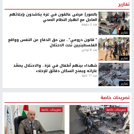
تقارير
بالصور| مرضى عالقون في غزة يناشدون بإجلائهم
العاجل مع انهيار النظام الصحي
منذ 3 دقيقة
تقارير
" قانون درومي".. بين حق الدفاع عن النفس وواقع
الفلسطينيين تحت الاحتلال
منذ 8 ثواني
تقارير
شهداء بينهم أطفال في غزة.. والاحتلال يصعّد
غاراته ويمنح السكان دقائق للإخلاء
منذ 11 ثانية
تقارير
تصريحات خاصة
تصريحات خاصة
تصريحات خاصة