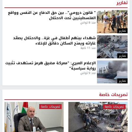
تقارير
" قانون درومي".. بين حق الدفاع عن النفس وواقع
الفلسطينيين تحت الاحتلال
منذ 8 ثواني
تقارير
شهداء بينهم أطفال في غزة.. والاحتلال يصعّد
غاراته ويمنح السكان دقائق للإخلاء
منذ 11 ثانية
تقارير
الإعلام العبري: "معركة مضيق هرمز تستهدف تثبيت
رواية سياسية"
منذ 9 ثواني
تقارير
تصريحات خاصة
تصريحات خاصة
تصريحات خاصة