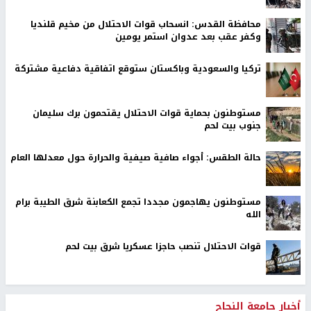
محافظة القدس: انسحاب قوات الاحتلال من مخيم قلنديا
وكفر عقب بعد عدوان استمر يومين
تركيا والسعودية وباكستان ستوقع اتفاقية دفاعية مشتركة
مستوطنون بحماية قوات الاحتلال يقتحمون برك سليمان
جنوب بيت لحم
حالة الطقس: أجواء صافية صيفية والحرارة حول معدلها العام
مستوطنون يهاجمون مجددا تجمع الكعابنة شرق الطيبة برام
الله
قوات الاحتلال تنصب حاجزا عسكريا شرق بيت لحم
أخبار جامعة النجاح