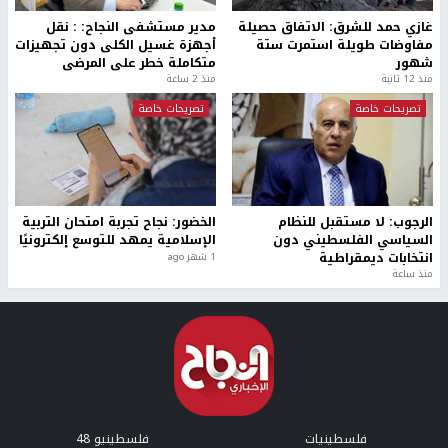
غازي حمد للشرق: الاتفاق حصيلة
مدير مستشفى النجاح: : نقل
مفاوضات طويلة استمرت ستة
أجهزة غسيل الكلى دون تجهيزات
شهور
متكاملة خطر على المرضى
منذ 12 ثانية
منذ 2 ساعة
تصريحات خاصة
تصريحات خاصة
الرجوب: لا مستقبل للنظام
الخضور: نجاح تجربة امتحان التربية
السياسي الفلسطيني دون
الإسلامية يمهد للتوسع إلكترونيًا
انتخابات ديمقراطية
1 شهر ago
منذ ساعة
فلسطينيات
فلسطينيو 48