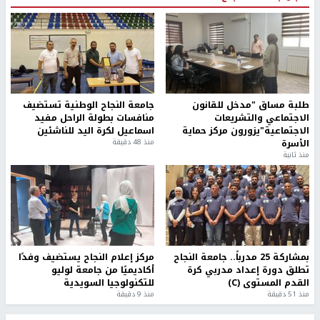
طلبة مساق "مدخل للقانون
جامعة النجاح الوطنية تستضيف
الاجتماعي والتشريعات
منافسات بطولة الراحل مفيد
الاجتماعية"يزورون مركز حماية
اسماعيل لكرة اليد للناشئين
الأسرة
منذ 48 دقيقة
منذ ثانية
بمشاركة 25 مدرباً.. جامعة النجاح
مركز إعلام النجاح يستضيف وفدًا
تطلق دورة إعداد مدربي كرة
أكاديميًا من جامعة لوليو
القدم المستوى (C)
للتكنولوجيا السويدية
منذ 51 دقيقة
منذ 9 دقيقة