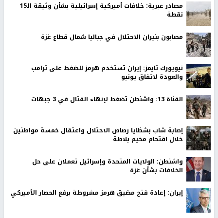
مصادر عبرية: خلافات أميركية إسرائيلية بشأن وثيقة الـ15
نقطة
مصابون بنيران الاحتلال في جباليا شمال قطاع غزة
نيويورك تايمز: إيران تستخدم هرمز للضغط على ترامب
والعودة لاتفاق يونيو
القناة 13: واشنطن تضغط لإنهاء القتال في 3 جبهات
إصابة شاب بشظايا رصاص الاحتلال واعتقال خمسة مواطنين
خلال اقتحام مخيم بلاطة
واشنطن: الولايات المتحدة وإسرائيل تعملان على حل
الخلافات بشأن غزة
إيران: إعادة فتح مضيق هرمز مشروطة برفع الحصار الأميركي