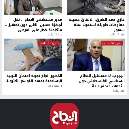
غازي حمد للشرق: الاتفاق حصيلة
مدير مستشفى النجاح: : نقل
مفاوضات طويلة استمرت ستة
أجهزة غسيل الكلى دون تجهيزات
شهور
متكاملة خطر على المرضى
منذ 12 ثانية
منذ 2 ساعة
تصريحات خاصة
تصريحات خاصة
الرجوب: لا مستقبل للنظام
الخضور: نجاح تجربة امتحان التربية
السياسي الفلسطيني دون
الإسلامية يمهد للتوسع إلكترونيًا
انتخابات ديمقراطية
1 شهر ago
منذ ساعة