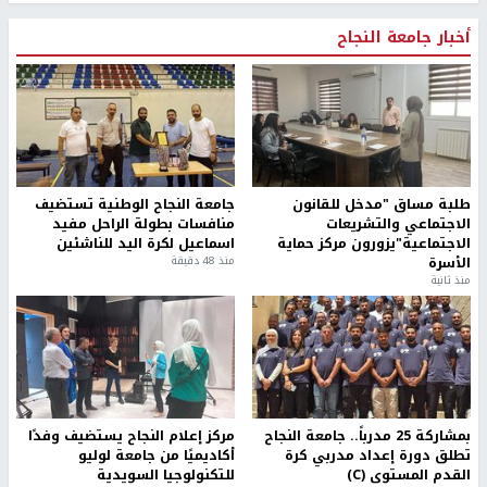
أخبار جامعة النجاح
طلبة مساق "مدخل للقانون
جامعة النجاح الوطنية تستضيف
الاجتماعي والتشريعات
منافسات بطولة الراحل مفيد
الاجتماعية"يزورون مركز حماية
اسماعيل لكرة اليد للناشئين
الأسرة
منذ 48 دقيقة
منذ ثانية
بمشاركة 25 مدرباً.. جامعة النجاح
مركز إعلام النجاح يستضيف وفدًا
تطلق دورة إعداد مدربي كرة
أكاديميًا من جامعة لوليو
القدم المستوى (C)
للتكنولوجيا السويدية