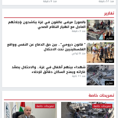
منذ 51 دقيقة
منذ 9 دقيقة
تقارير
بالصور| مرضى عالقون في غزة يناشدون بإجلائهم
العاجل مع انهيار النظام الصحي
منذ 3 دقيقة
تقارير
" قانون درومي".. بين حق الدفاع عن النفس وواقع
الفلسطينيين تحت الاحتلال
منذ 8 ثواني
تقارير
شهداء بينهم أطفال في غزة.. والاحتلال يصعّد
غاراته ويمنح السكان دقائق للإخلاء
منذ 11 ثانية
تقارير
تصريحات خاصة
تصريحات خاصة
تصريحات خاصة