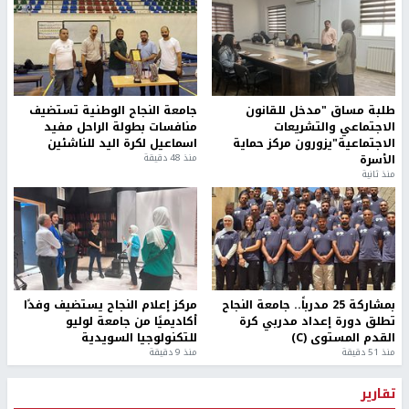
طلبة مساق "مدخل للقانون
جامعة النجاح الوطنية تستضيف
الاجتماعي والتشريعات
منافسات بطولة الراحل مفيد
الاجتماعية"يزورون مركز حماية
اسماعيل لكرة اليد للناشئين
الأسرة
منذ 48 دقيقة
منذ ثانية
بمشاركة 25 مدرباً.. جامعة النجاح
مركز إعلام النجاح يستضيف وفدًا
تطلق دورة إعداد مدربي كرة
أكاديميًا من جامعة لوليو
القدم المستوى (C)
للتكنولوجيا السويدية
منذ 51 دقيقة
منذ 9 دقيقة
تقارير