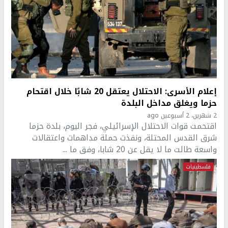
إعلام الأسرى: الاحتلال يعتقل 20 شابًا خلال اقتحام
حزما ويغلق مداخل البلدة
2 شهرين، 2 أسبوعين ago
اقتحمت قوات الاحتلال الإسرائيلي، فجر اليوم، بلدة حزما
شرق القدس المحتلة، ونفذت حملة مداهمات واعتقالات
واسعة طالت ما لا يقل عن 20 شابا، وفق ما ...
فلسطينيات