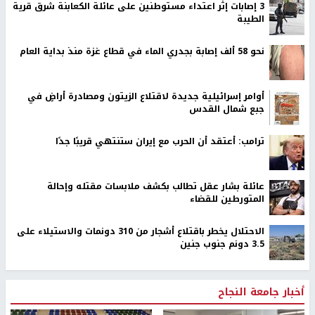
‏3 إصابات إثر اعتداء مستوطنين على عائلة الكعابنة شرق قرية
الطيبة
نحو 58 ألف إصابة بجدري الماء في قطاع غزة منذ بداية العام
أوامر إسرائيلية جديدة لاقتلاع الزيتون ومصادرة أراضٍ في
جبع شمال القدس
ترامب: أعتقد أن الحرب مع إيران ستنتهي قريبًا جدًا
عائلة بشار عقل تطالب بكشف ملابسات مقتله وإحالة
المتورطين للقضاء
الاحتلال يخطر باقتلاع أشجار من 310 دونمات والاستيلاء على
3.5 دونم جنوب جنين
أخبار جامعة النجاح