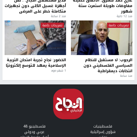
غازي حمد للشرق: الاتفاق حصيلة
مدير مستشفى النجاح: : نقل
مفاوضات طويلة استمرت ستة
أجهزة غسيل الكلى دون تجهيزات
شهور
متكاملة خطر على المرضى
منذ 12 ثانية
منذ 2 ساعة
تصريحات خاصة
تصريحات خاصة
الرجوب: لا مستقبل للنظام
الخضور: نجاح تجربة امتحان التربية
السياسي الفلسطيني دون
الإسلامية يمهد للتوسع إلكترونيًا
انتخابات ديمقراطية
1 شهر ago
منذ ساعة
فلسطينيات
فلسطينيو 48
شؤون إسرائيلية
عربي ودولي