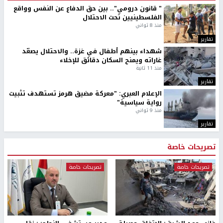
" قانون درومي".. بين حق الدفاع عن النفس وواقع
الفلسطينيين تحت الاحتلال
منذ 8 ثواني
تقارير
شهداء بينهم أطفال في غزة.. والاحتلال يصعّد
غاراته ويمنح السكان دقائق للإخلاء
منذ 11 ثانية
تقارير
الإعلام العبري: "معركة مضيق هرمز تستهدف تثبيت
رواية سياسية"
منذ 9 ثواني
تقارير
تصريحات خاصة
تصريحات خاصة
تصريحات خاصة