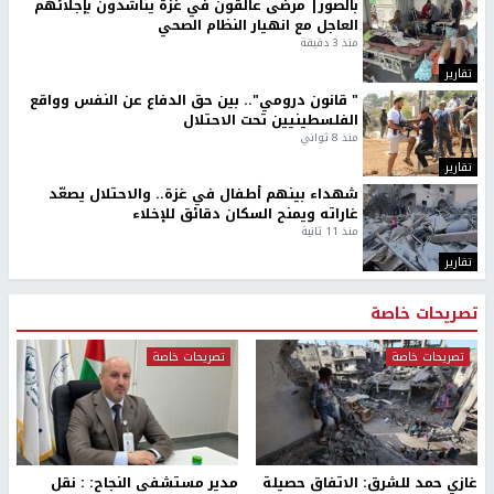
بالصور| مرضى عالقون في غزة يناشدون بإجلائهم
العاجل مع انهيار النظام الصحي
منذ 3 دقيقة
تقارير
" قانون درومي".. بين حق الدفاع عن النفس وواقع
الفلسطينيين تحت الاحتلال
منذ 8 ثواني
تقارير
شهداء بينهم أطفال في غزة.. والاحتلال يصعّد
غاراته ويمنح السكان دقائق للإخلاء
منذ 11 ثانية
تقارير
تصريحات خاصة
تصريحات خاصة
تصريحات خاصة
غازي حمد للشرق: الاتفاق حصيلة
مدير مستشفى النجاح: : نقل