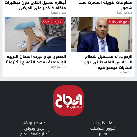
مفاوضات طويلة استمرت ستة
أجهزة غسيل الكلى دون تجهيزات
شهور
متكاملة خطر على المرضى
منذ 12 ثانية
منذ 2 ساعة
تصريحات خاصة
تصريحات خاصة
الرجوب: لا مستقبل للنظام
الخضور: نجاح تجربة امتحان التربية
السياسي الفلسطيني دون
الإسلامية يمهد للتوسع إلكترونيًا
انتخابات ديمقراطية
1 شهر ago
منذ ساعة
فلسطينيات
فلسطينيو 48
شؤون إسرائيلية
عربي ودولي
تقارير
أخبار جامعة النجاح