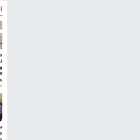
أ
ط
ل
و
ا
ح
من
ج
د