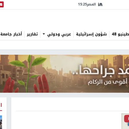
العصر
15:25
البث
نيو 48
شؤون إسرائيلية
عربي ودولي
تقارير
أخبار جامعة 
ا