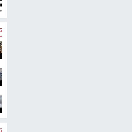
ال
منذ 1
ت
ت
ت
ت
ت