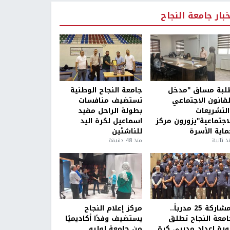
خبار جامعة النجاح
لبة مساق "مدخل
جامعة النجاح الوطنية
لقانون الاجتماعي
تستضيف منافسات
التشريعات
بطولة الراحل مفيد
لاجتماعية"يزورون مركز
اسماعيل لكرة اليد
ماية الأسرة
للناشئين
ذ ثانية
منذ 48 دقيقة
بمشاركة 25 مدرباً..
مركز إعلام النجاح
امعة النجاح تطلق
يستضيف وفدًا أكاديميًا
ورة إعداد مدربي كرة
من جامعة لوليو