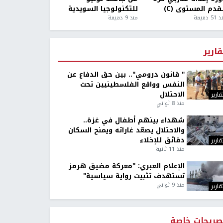
قدم المستوى (C)
للتكنولوجيا السويدية
5 دقيقة
منذ 9 دقيقة
قارير
" قانون درومي".. بين حق الدفاع عن
النفس وواقع الفلسطينيين تحت
الاحتلال
قارير
منذ 8 ثواني
شهداء بينهم أطفال في غزة..
والاحتلال يصعّد غاراته ويمنح السكان
دقائق للإخلاء
قارير
منذ 11 ثانية
الإعلام العبري: "معركة مضيق هرمز
تستهدف تثبيت رواية سياسية"
منذ 9 ثواني
قارير
صريحات خاصة