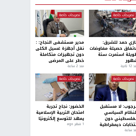
تصريحات خاصة
تصريحات خاصة
ازي حمد للشرق:
مدير مستشفى النجاح: :
لاتفاق حصيلة مفاوضات
نقل أجهزة غسيل الكلى
ويلة استمرت ستة
دون تجهيزات متكاملة
هور
خطر على المرضى
1 ثانية
منذ 2 ساعة
تصريحات خاصة
تصريحات خاصة
لرجوب: لا مستقبل
الخضور: نجاح تجربة
لنظام السياسي
امتحان التربية الإسلامية
لفلسطيني دون
يمهد للتوسع إلكترونيًا
نتخابات ديمقراطية
1 شهر ago
ذ ساعة