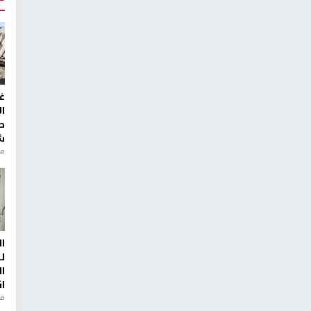
غ
ا
ط
ش
منذ 2
ا
ل
ا
ا
من