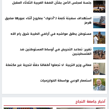
جلسة لمجلس الأمن بشأن الضفة الغربية الثلاثاء المقبل
استهداف سفينة تابعة لـ"أدنوك" بصاروخ أثناء عبورها مضيق
هرمز
مستوطن يطلق مواشيه في أراضي الطيبة شرق رام الله
تقرير: تصاعد التحريض في أوساط المستوطنين ضد
الفلسطينيين
معالي وزير التربية: لا تجعلوا أطفالنا حقلًا لتجربة غير مكتملة
استعمار الوعي بواسطة الخوارزميات
أخبار جامعة النجاح