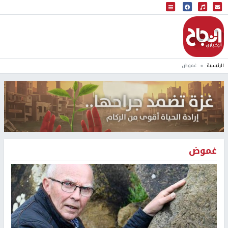
البث المباشر
إذاعة النجاح
الرئيسية
غموض
غموض