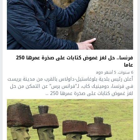
فرنسا.. حل لغز غموض كتابات على صخرة عمرها 250
عاما
6 سنوات، 5 أشهر ago
أعلن رئيس بلدية بلوغاستيل-داولاس بالقرب من مدينة بريست
في فرنسا، دومينيك كاب، لـ"فرانس برس" عن التمكن من حل
لغز غموض كتابات على صخرة عمرها 250 ...