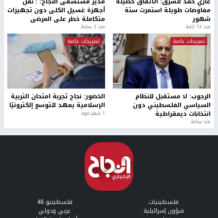
غازي حمد للشرق: الاتفاق حصيلة
مدير مستشفى النجاح: : نقل
مفاوضات طويلة استمرت ستة
أجهزة غسيل الكلى دون تجهيزات
شهور
متكاملة خطر على المرضى
منذ 12 ثانية
منذ 2 ساعة
تصريحات خاصة
تصريحات خاصة
الرجوب: لا مستقبل للنظام
الخضور: نجاح تجربة امتحان التربية
السياسي الفلسطيني دون
الإسلامية يمهد للتوسع إلكترونيًا
انتخابات ديمقراطية
1 شهر ago
منذ ساعة
فلسطينيات
فلسطينيو 48
شؤون إسرائيلية
عربي ودولي