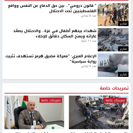
" قانون درومي".. بين حق الدفاع عن النفس وواقع
الفلسطينيين تحت الاحتلال
منذ 8 ثواني
تقارير
شهداء بينهم أطفال في غزة.. والاحتلال يصعّد
غاراته ويمنح السكان دقائق للإخلاء
منذ 11 ثانية
تقارير
الإعلام العبري: "معركة مضيق هرمز تستهدف تثبيت
رواية سياسية"
منذ 9 ثواني
تقارير
تصريحات خاصة
تصريحات خاصة
تصريحات خاصة