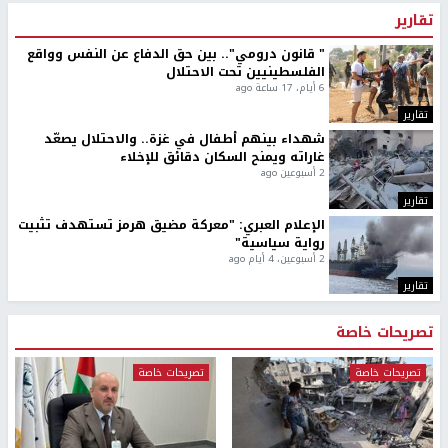
تقارير
" قانون درومي".. بين حق الدفاع عن النفس وواقع
الفلسطينيين تحت الاحتلال
6 أيام، 17 ساعة ago
تقارير
شهداء بينهم أطفال في غزة.. والاحتلال يصعّد
غاراته ويمنح السكان دقائق للإخلاء
2 أسبوعين ago
تقارير
الإعلام العبري: "معركة مضيق هرمز تستهدف تثبيت
رواية سياسية"
2 أسبوعين، 4 أيام ago
تقارير
تصريحات خاصة
تصريحات خاصة
تصريحات خاصة