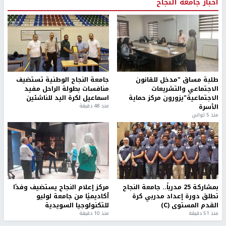
أخبار جامعة النجاح
طلبة مساق "مدخل للقانون
جامعة النجاح الوطنية تستضيف
الاجتماعي والتشريعات
منافسات بطولة الراحل مفيد
الاجتماعية"يزورون مركز حماية
اسماعيل لكرة اليد للناشئين
الأسرة
منذ 48 دقيقة
منذ 5 ثواني
بمشاركة 25 مدرباً.. جامعة النجاح
مركز إعلام النجاح يستضيف وفدًا
تطلق دورة إعداد مدربي كرة
أكاديميًا من جامعة لوليو
القدم المستوى (C)
للتكنولوجيا السويدية
منذ 51 دقيقة
منذ 10 دقيقة