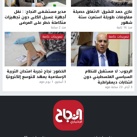
غازي حمد للشرق: الاتفاق حصيلة
مدير مستشفى النجاح: : نقل
مفاوضات طويلة استمرت ستة
أجهزة غسيل الكلى دون تجهيزات
شهور
متكاملة خطر على المرضى
منذ 16 ثانية
منذ 2 ساعة
تصريحات خاصة
تصريحات خاصة
الرجوب: لا مستقبل للنظام
الخضور: نجاح تجربة امتحان التربية
السياسي الفلسطيني دون
الإسلامية يمهد للتوسع إلكترونيًا
انتخابات ديمقراطية
3 أسابيع، 1 يوم ago
3 أيام، 23 ساعة ago