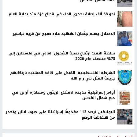
عقب شمال القدس
نحو 58 ألف إصابة بجدري الماء في قطاع غزة منذ بداية العام
الاحتلال يسلم جثمان الشهيد علاء صبيح من قرية تياسير
سلطة النقد: ارتفاع نسبة الشمول المالي في فلسطين إلى
73% منتصف عام 2026
الشرطة الفلسطينية: القبض على كافة المشتبه بارتكابهم
جريمة القتل في رام الله
أوامر إسرائيلية جديدة لاقتلاع الزيتون ومصادرة أراضٍ في
جبع شمال القدس
اليونيفيل ترصد 113 مقذوفًا إسرائيليًا على جنوب لبنان وتحذر
من هشاشة الوضع