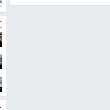
ال
منذ 1
ت
ت
ت
ت
ت