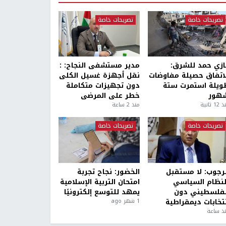
تصريحات خاصة
تصريحات خاصة
ازي حمد للشرق:
مدير مستشفى النجاح: :
لاتفاق حصيلة مفاوضات
نقل أجهزة غسيل الكلى
ويلة استمرت ستة
دون تجهيزات متكاملة
هور
خطر على المرضى
1 ثانية
منذ 2 ساعة
تصريحات خاصة
تصريحات خاصة
لرجوب: لا مستقبل
الخضور: نجاح تجربة
لنظام السياسي
امتحان التربية الإسلامية
لفلسطيني دون
يمهد للتوسع إلكترونيًا
نتخابات ديمقراطية
1 شهر ago
ذ ساعة