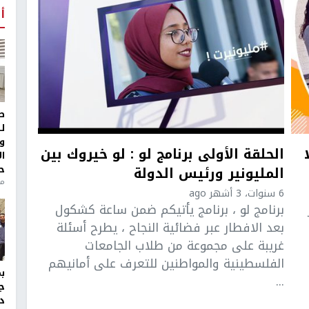
أ
ط
ل
و
الحلقة الأولى برنامج لو : لو خيروك بين
ا
المليونير ورئيس الدولة
ح
من
6 سنوات، 3 أشهر ago
برنامج لو ، برنامج يأتيكم ضمن ساعة كشكول
بعد الافطار عبر فضائية النجاح ، يطرح أسئلة
غريبة على مجموعة من طلاب الجامعات
الفلسطينية والمواطنين للتعرف على أمانيهم
...
ج
د