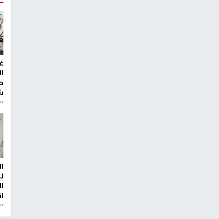
غ
ا
ط
ش
منذ 2
ا
ل
ا
ا
من