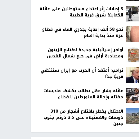
‏3 إصابات إثر اعتداء مستوطنين على عائلة
الكعابنة شرق قرية الطيبة
نحو 58 ألف إصابة بجدري الماء في قطاع
غزة منذ بداية العام
أوامر إسرائيلية جديدة لاقتلاع الزيتون
ومصادرة أراضٍ في جبع شمال القدس
ترامب: أعتقد أن الحرب مع إيران ستنتهي
قريبًا جدًا
عائلة بشار عقل تطالب بكشف ملابسات
مقتله وإحالة المتورطين للقضاء
الاحتلال يخطر باقتلاع أشجار من 310
دونمات والاستيلاء على 3.5 دونم جنوب
جنين