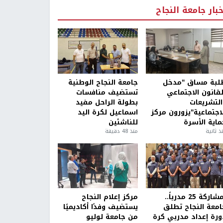
خبار جامعة النجاح
لبة مساق "مدخل
جامعة النجاح الوطنية
لقانون الاجتماعي
تستضيف منافسات
التشريعات
بطولة الراحل مفيد
لاجتماعية"يزورون مركز
اسماعيل لكرة اليد
ماية الأسرة
للناشئين
ذ ثانية
منذ 48 دقيقة
بمشاركة 25 مدرباً..
مركز إعلام النجاح
امعة النجاح تطلق
يستضيف وفدًا أكاديميًا
ورة إعداد مدربي كرة
من جامعة لوليو