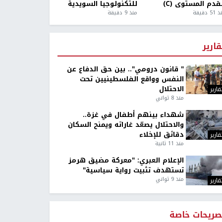
قدم المستوى (C)
للتكنولوجيا السويدية
5 دقيقة
منذ 9 دقيقة
قارير
" قانون درومي".. بين حق الدفاع عن
النفس وواقع الفلسطينيين تحت
الاحتلال
قارير
منذ 8 ثواني
شهداء بينهم أطفال في غزة..
والاحتلال يصعّد غاراته ويمنح السكان
دقائق للإخلاء
قارير
منذ 11 ثانية
الإعلام العبري: "معركة مضيق هرمز
تستهدف تثبيت رواية سياسية"
منذ 9 ثواني
قارير
صريحات خاصة