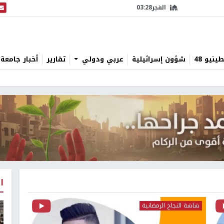
الفجر
03:28
البث
نيو 48
شؤون إسرائيلية
عربي ودولي
تقارير
أخبار جامعة 
ا
شاشة النجاح الرمضانية