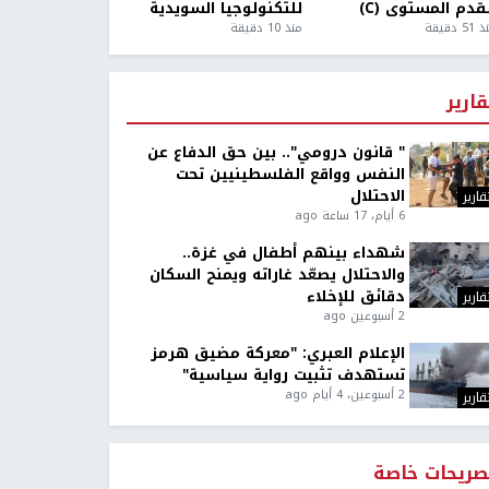
قدم المستوى (C)
للتكنولوجيا السويدية
5 دقيقة
منذ 10 دقيقة
قارير
" قانون درومي".. بين حق الدفاع عن
النفس وواقع الفلسطينيين تحت
الاحتلال
قارير
6 أيام، 17 ساعة ago
شهداء بينهم أطفال في غزة..
والاحتلال يصعّد غاراته ويمنح السكان
دقائق للإخلاء
قارير
2 أسبوعين ago
الإعلام العبري: "معركة مضيق هرمز
تستهدف تثبيت رواية سياسية"
2 أسبوعين، 4 أيام ago
قارير
صريحات خاصة