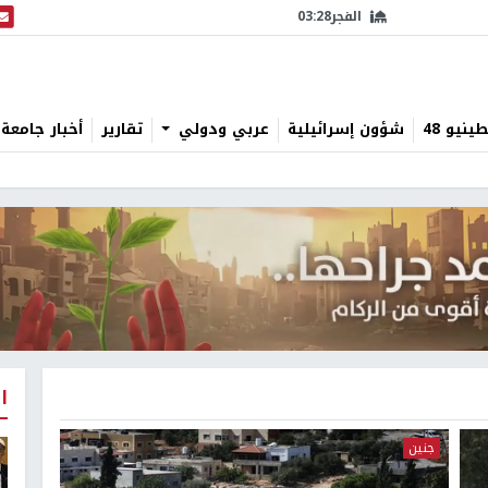
الفجر
03:28
البث
نيو 48
شؤون إسرائيلية
عربي ودولي
تقارير
أخبار جامعة 
ا
جنين