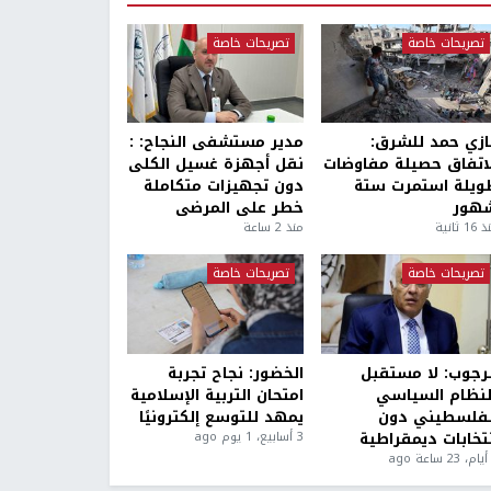
تصريحات خاصة
تصريحات خاصة
ازي حمد للشرق:
مدير مستشفى النجاح: :
لاتفاق حصيلة مفاوضات
نقل أجهزة غسيل الكلى
ويلة استمرت ستة
دون تجهيزات متكاملة
هور
خطر على المرضى
1 ثانية
منذ 2 ساعة
تصريحات خاصة
تصريحات خاصة
لرجوب: لا مستقبل
الخضور: نجاح تجربة
لنظام السياسي
امتحان التربية الإسلامية
لفلسطيني دون
يمهد للتوسع إلكترونيًا
نتخابات ديمقراطية
3 أسابيع، 1 يوم ago