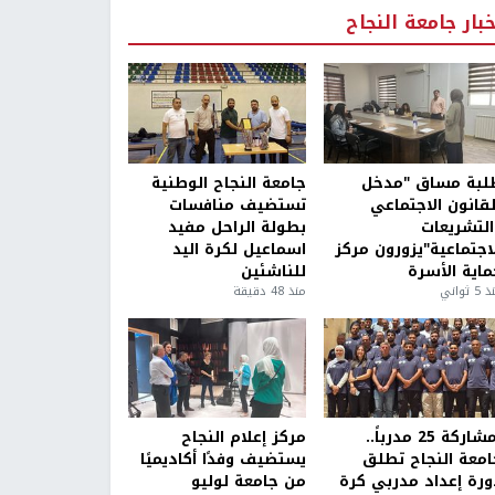
خبار جامعة النجاح
لبة مساق "مدخل
جامعة النجاح الوطنية
لقانون الاجتماعي
تستضيف منافسات
التشريعات
بطولة الراحل مفيد
لاجتماعية"يزورون مركز
اسماعيل لكرة اليد
ماية الأسرة
للناشئين
5 ثواني
منذ 48 دقيقة
بمشاركة 25 مدرباً..
مركز إعلام النجاح
امعة النجاح تطلق
يستضيف وفدًا أكاديميًا
ورة إعداد مدربي كرة
من جامعة لوليو