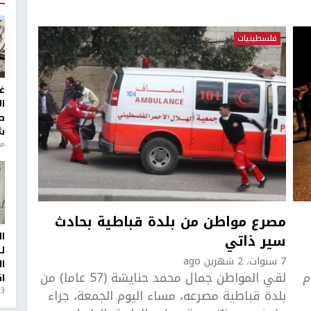
فلسطينيات
غ
ا
ط
ش
منذ 6
مصرع مواطن من بلدة قباطية بحادث
ا
سير ذاتي
ل
7 سنوات، 2 شهرين ago
ا
م
لقي المواطن جمال محمد حنايشة (57 عاما) من
ا
3 أيام، 23 ساعة ago
بلدة قباطية مصرعه، مساء اليوم الجمعة، جراء