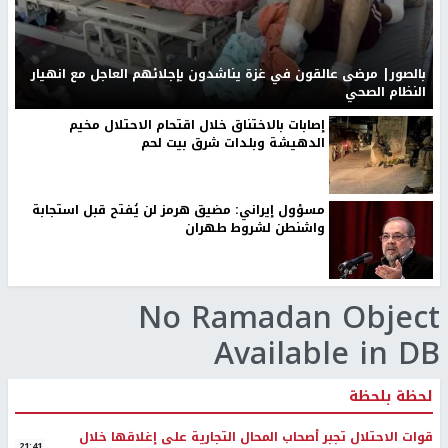
بالصور| مرضى عالقون في غزة يناشدون بإجلائهم العاجل مع انهيار
النظام الصحي
إصابات بالاختناق خلال اقتحام الاحتلال مخيم
الدهيشة وبلدات شرق بيت لحم
مسؤول إيراني: مضيق هرمز لن يُفتح قبل استجابة
واشنطن لشروط طهران
No Ramadan Object
Available in DB
لحظة بلحظة
قوات الاحتلال تجبر أصحاب المحال التجارية على إغلاقها خلال
21:41