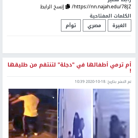
https://nn.najah.edu/78JZ/
إنسخ الرابط
الكلمات المفتاحية
الغيرة
مصري
توأم
أم ترمي أطفالها في "دجلة" لتنتقم من طليقها
!
تم النشر بتاريخ:
2020-10-18 10:39