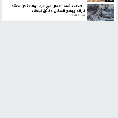
شهداء بينهم أطفال في غزة.. والاحتلال يصعّد
غاراته ويمنح السكان دقائق للإخلاء
منذ 11 ثانية
تقارير
الإعلام العبري: "معركة مضيق هرمز تستهدف تثبيت
رواية سياسية"
منذ 9 ثواني
تقارير
تصريحات خاصة
تصريحات خاصة
تصريحات خاصة
غازي حمد للشرق: الاتفاق حصيلة
مدير مستشفى النجاح: : نقل
مفاوضات طويلة استمرت ستة
أجهزة غسيل الكلى دون تجهيزات
شهور
متكاملة خطر على المرضى
منذ 12 ثانية
منذ 2 ساعة