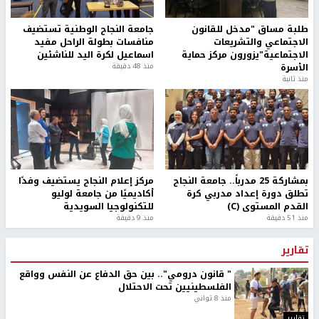
طلبة مساق "مدخل للقانون
جامعة النجاح الوطنية تستضيف
الاجتماعي والتشريعات
منافسات بطولة الراحل مفيد
الاجتماعية"يزورون مركز حماية
اسماعيل لكرة اليد للناشئين
الأسرة
منذ 48 دقيقة
منذ ثانية
بمشاركة 25 مدرباً.. جامعة النجاح
مركز إعلام النجاح يستضيف وفدًا
تطلق دورة إعداد مدربي كرة
أكاديميًا من جامعة لوليو
القدم المستوى (C)
للتكنولوجيا السويدية
منذ 51 دقيقة
منذ 9 دقيقة
تقارير
" قانون درومي".. بين حق الدفاع عن النفس وواقع
الفلسطينيين تحت الاحتلال
منذ 8 ثواني
تقارير