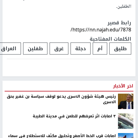
الطفلين.
رابط قصير
https://nn.najah.edu/7878/
الكلمات المفتاحية
طليق
أم
دجلة
غرق
طفلين
العراق
اخر الأخبار
رئيس هيئة شؤون الاسرى يدعو لوقف سياسة بن غفير بحق
الاسرى
٣ اصابات اثر تعرضهم للطعن في مدينة الطيبة
اصابات قرب الخط الأصفر وتحليق مكثف للاستطلاع في سماء