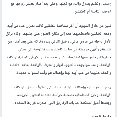
رسميا، وتقيم بمنزل والده مع نجلها، وعلى بعد أمتار يعيش زوجها مع
زوجته الثانية أم الطفلين.
تبين من خلال الشهود أن آخر مشاهدة للطفلين كانت بمنزل جده من أبيه
ومعه الطفلين فاصطحبهما معه إلى مكان العثور على جثتهما، وقام بركل
الأول برجله فى مروى مائي، وخنق الثانى بيده وتركه على بعد أمتار من
شقيقه، وأنهى جريمته فى ساعة كاملة، وبعدها توجه إلى منزل
خطيبته وجلس معها لعدة ساعات، وتم ضبطه، وأنكر فى البداية ارتكابه
الواقعة، وعند مواجهته بالشهود انهار واعترف بالواقعة بدافع الانتقام
والحقد عليهما من حب أبيه لهما وإهماله هو وأمه لسنوات عديدة.
وتم القبض عليه وإحالته للنيابة العامة التى اعترف أمامها بارتكاب
الواقعة، وجرى اصطحابه بصحبة حراسة مشددة لتمثيل الجريمة،
وبعدها أحيل لمحكمة جنايات الزقازيق التى أصدرت قرارها المتقدم.
رابط قصير