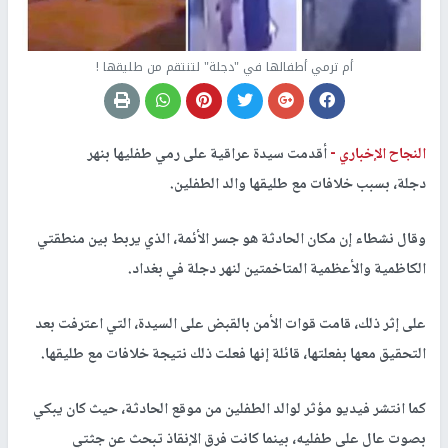
أم ترمي أطفالها في "دجلة" لتنتقم من طليقها !
النجاح الإخباري -
أقدمت سيدة عراقية على رمي طفليها بنهر
دجلة، بسبب خلافات مع طليقها والد الطفلين.
وقال نشطاء إن مكان الحادثة هو جسر الأئمة، الذي يربط بين منطقتي
الكاظمية والأعظمية المتاخمتين لنهر دجلة في بغداد.
على إثر ذلك، قامت قوات الأمن بالقبض على السيدة، التي اعترفت بعد
التحقيق معها بفعلتها، قائلة إنها فعلت ذلك نتيجة خلافات مع طليقها.
كما انتشر فيديو مؤثر لوالد الطفلين من موقع الحادثة، حيث كان يبكي
بصوت عال على طفليه، بينما كانت فرق الإنقاذ تبحث عن جثتي