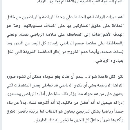
للقيم السامية للعب الشريف، والاهتمام بجانبها النزيه.
أهم ميزات الرياضة هو الحفاظ على وحدة الرياضة والرياضيين من خلال
الحفاظ على حقوق المشاركين بها على اختلاف مستوياتهم، وهذا هو
الهدف الأهم إضافة إلى المحافظة على سلامة الرياضي نفسه, ونعني
بالمحافظة على سلامة جسم الرياضي بإبعاده كل البعد عن الضرر وما
يُسقط صحته، وأيضا عدم الخروج من إطار المنافسة الشريفة التي تخل
بمبادىء الرياضي.
لكن لكل قاعدة شواذ .. يبدو أن هناك بقع سوداء ممكن أن تشوه صوره
النزاهة الرياضية وهي أن يكون الرياضي قد تعاطى بعض المنشطات لكي
يتفوق على من هم حوله مما يؤثر ذلك سلبا على أداءه الرياضي ومستوى
إدراكه فيحيل له أنه أفضل من ماثليه، إلا أنه أكثرهم فشلا، بدلاًّ من بناء
جسداً رياضيا بشكل تدريجيّ يحاول هو الذهاب لما يريده بأقصر الطرق
وأكثرها ضرراً ، جاهلٌ كل الجهل ما يُخبئ له ذاك الطريق.