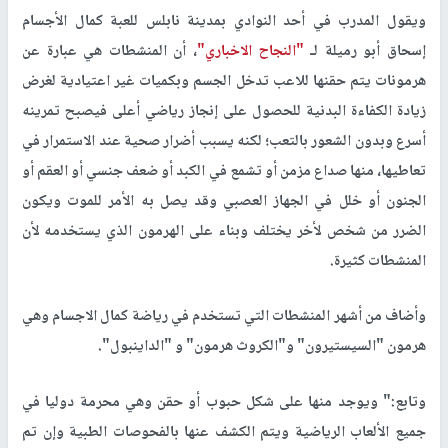
ويقول المدرب في أحد النوادي بمدينة نابلس للعبة كمال الأجسام
إسحاق أبو رميلة لـ
"النجاح الاخباري"
، أن المنشطات هي عبارة عن
هرمونات يتم حقنها للاعب تدخل الجسم وبكميات غير اعتيادية لغرض
زيادة الكفاءة البدنية للحصول على إنجاز رياضي أعلى فيصبح تمرينه
أسرع وبدون الشعور بالتعب؛ لكنه يسبب أضرار صحية عند الاستمرار في
تعاطيها، منها صداع مزمن أو تشمع في الكبد أو ضعف جنسي أو العقم أو
الجنون أو خلل في الجهاز العصبي وقد يصل به الأمر للموت ويكون
الضرر من شخص لأخر يختلف وبناء على الهرمون الذي يستخدمه لأن
المنشطات كثيرة.
وأضاف من أشهر المنشطات التي تستخدم في رياضة كمال الاجسام وهي
هرمون "السيستيرون" و"الكروث هرمون" و "الداينبول".
وتابع:" ويوجد منها على شكل حبوب أو حقن وهي محرمة دوليا في
جميع الألعاب الرياضية ويتم الكشف عنها بالفحوصات الطبية وإن تم