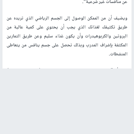
عن منافسات غير شرعية".
ويضيف أن من الممكن الوصول إلى الجسم الرياضي الذي تريده عن
طريق تكثيفك لغذائك الذي يجب أن يحتوي على كمية عالية من
البروتين والكربوهيدرات وأن يكون غذاء سليم وعن طريق التمارين
المكثفة بإشراف المدرب وبذلك تحصل على جسم ينافس من يتعاطى
المنشطات.
ونوه أن "هناك فرق كبير بين المنشطات والبروتين (المكملات الغذائية)
ويعرف البروتين على أنها المواد المركبة التي تكمل النظام الغذائي بمواد
مثل الفيتامين والبروتينات والمعادن والألياف والأحماض الدهنية
والأحماض الأمينية والتي قد تكون ناقصة أو مفقودة في النظام الغذائي
للشخص وهي بشكلٍ عام مفيدة للصحة ويتناولها بكثرة الرياضيون حتى
تستفيد أجسامهم من التمارين الرياضية لمواجهة الجهد الذي يمكن أن
يقوموا به أثناء تمارينهم الرياضية أما المنشطات فهي عبارة هرمونات
تدخل الجسم و تعمل على أن يكون مثلا إفراز الهرمون بنسبة 80%،