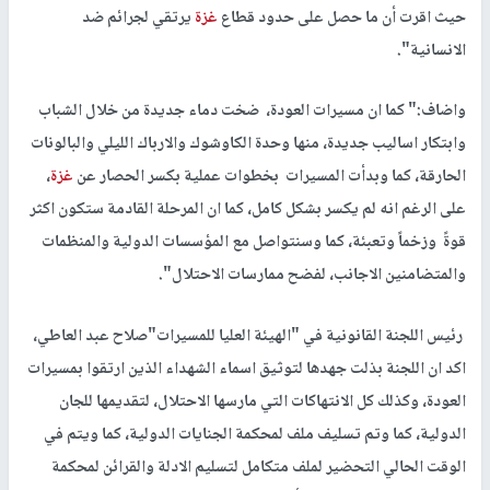
حيث اقرت أن ما حصل على حدود قطاع
غزة
يرتقي لجرائم ضد
الانسانية".
واضاف:" كما ان مسيرات العودة، ضخت دماء جديدة من خلال الشباب
وابتكار اساليب جديدة، منها وحدة الكاوشوك والارباك الليلي والبالونات
الحارقة، كما وبدأت المسيرات بخطوات عملية بكسر الحصار عن
غزة
،
على الرغم انه لم يكسر بشكل كامل، كما ان المرحلة القادمة ستكون اكثر
قوةً وزخماً وتعبئة، كما وسنتواصل مع المؤسسات الدولية والمنظمات
والمتضامنين الاجانب، لفضح ممارسات الاحتلال".
رئيس اللجنة القانونية في "الهيئة العليا للمسيرات"صلاح عبد العاطي،
اكد ان اللجنة بذلت جهدها لتوثيق اسماء الشهداء الذين ارتقوا بمسيرات
العودة، وكذلك كل الانتهاكات التي مارسها الاحتلال، لتقديمها للجان
الدولية، كما وتم تسليف ملف لمحكمة الجنايات الدولية، كما ويتم في
الوقت الحالي التحضير لملف متكامل لتسليم الادلة والقرائن لمحكمة