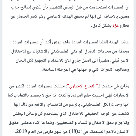
ان المسيرات استخدمت من قبل البعض للتشهير بأن تكون لصالح حزب
معين، بالاضافة الى انها لم تحقق الهدف الاساسي وهو كسر الحصار عن
قطاع
غزة
بشكل كامل.
عضو الهيئة العليا لمسيرات العودة ماهر مزهر، أكد أن مسيرات العودة
محطة من محطات النضال الوطني الفلسطيني والاشتباك مع الاحتلال
الاسرائيلي، مشيراً الى العمل جاري الان للاعداد والتجهيز لكل اللجان
ومعالجة الثغرات التي واجهتها في المرحلة السابقة.
وتابع في حديث لـ
"النجاح الاخباري"
: حققت مسيرات العودة الكثير من
الانجازات فهي احييت حلم العودة، واكدت انه حق لا يسقط بالتقادم، كما
انها وحدت الكل الفلسطيني، بالرغم من الانقسام، والاهم من ذلك انها
كشفت عن الوجه الحقيقي للاحتلال الذي يستخدم كل وسائل البطش
والاجرام بحق الاطفال والنساء والصحفيين، وهذا ما اكده مجلس حقوق
الانسان بالامم المتحدة، في الـ(19) من شهر مارس من العام 2019،