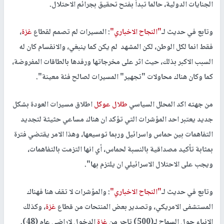
الجنايات الدولية، حالما تبدأ بفتح تحقيق بجرائم الاحتلال.
وتابع في حديث لـ
"النجاح الاخباري"
: المسيرات لم تصمم لقطاع
غزة
،
فقط انما لكل الوطن، لكن المشهد لم يكن كما ينبغي، والانقسام كان له
السبب الاكبر بذلك، حيث اثر على مخرجاتها ورفدها بالطاقات المفروضة،
كما وكان هناك محاولات "تجهير" المسيرات لصالح فئة معينة".
من جهته اكد المحلل السياسي
طلال عوكل
اطلاق مسيرات العودة بشكل
جديد يعتبر احد المؤشرات التي تؤكد ان هناك مساعي حثيثة لتجديد
التفاهمات بين حماس واسرائيل وربما توسيعها، وهذا الامر يقتضي فترة
بمثابة تأكيد مصداقية بالنسبة لحماس، أي انها التزمت بالتفاهمات،
ويجب على الاحتلال الاسرائيلي ان يلتزم بها".
وتابع في حديث لـ
"النجاح الاخباري"
: والمؤشرات لا تقف هنا فهناك
المستشفى الامريكي، وتصدير بعض المنتحات من قطاع
غزة
، وكذلك
الانباء حول السماح لـ(500) تاجر من
غزة
الدخول لاراضي عام (48).