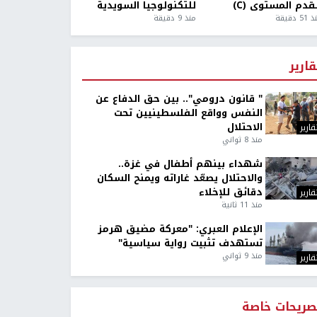
قدم المستوى (C)
للتكنولوجيا السويدية
5 دقيقة
منذ 9 دقيقة
قارير
" قانون درومي".. بين حق الدفاع عن
النفس وواقع الفلسطينيين تحت
الاحتلال
قارير
منذ 8 ثواني
شهداء بينهم أطفال في غزة..
والاحتلال يصعّد غاراته ويمنح السكان
دقائق للإخلاء
قارير
منذ 11 ثانية
الإعلام العبري: "معركة مضيق هرمز
تستهدف تثبيت رواية سياسية"
منذ 9 ثواني
قارير
صريحات خاصة