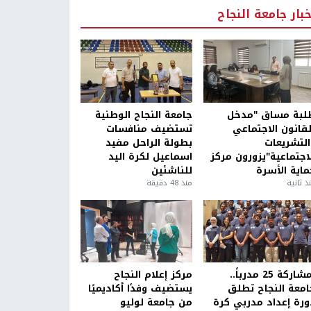
خبار جامعة النجاح
لبة مساق "مدخل
جامعة النجاح الوطنية
لقانون الاجتماعي
تستضيف منافسات
التشريعات
بطولة الراحل مفيد
لاجتماعية"يزورون مركز
اسماعيل لكرة اليد
ماية الأسرة
للناشئين
ذ ثانية
منذ 48 دقيقة
بمشاركة 25 مدرباً..
مركز إعلام النجاح
امعة النجاح تطلق
يستضيف وفدًا أكاديميًا
ورة إعداد مدربي كرة
من جامعة لوليو