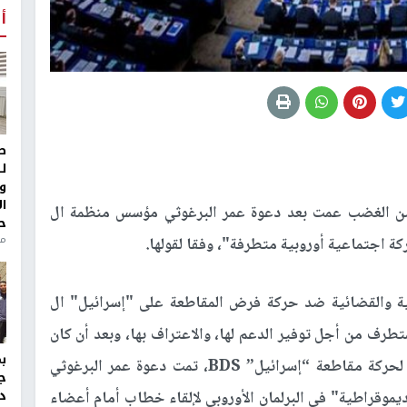
أ
ط
ل
و
ا
 من الغضب عمت بعد دعوة عمر البرغوثي مؤسس منظمة ال
ح
من
ة والقضائية ضد حركة فرض المقاطعة على "إسرائيل" ال
لمتطرف من أجل توفير الدعم لها، والاعتراف بها، وبعد أن كان
نداء من سياسي نرويجي بمنح جائزة نوبل للسلام لحركة مقاطعة “إسرائيل” BDS، تمت دعوة عمر البرغوثي
ج
د
ماعية الديموقراطية" في البرلمان الأوروبي لإلقاء خطاب أمام أعضاء