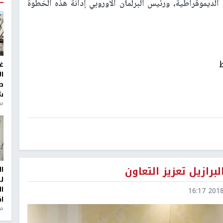
لديموقراطية، ورئيس البرلمان الأوروبي إدانة هذه الخطوة
غ
ا
ط
ش
منذ 2
برازيل تعزيز التعاون
ا
ل
ا
2018-0
ا
من