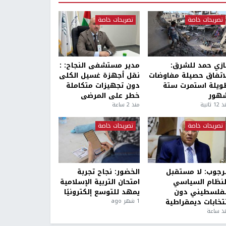
تصريحات خاصة
تصريحات خاصة
ازي حمد للشرق:
مدير مستشفى النجاح: :
لاتفاق حصيلة مفاوضات
نقل أجهزة غسيل الكلى
ويلة استمرت ستة
دون تجهيزات متكاملة
هور
خطر على المرضى
1 ثانية
منذ 2 ساعة
تصريحات خاصة
تصريحات خاصة
لرجوب: لا مستقبل
الخضور: نجاح تجربة
لنظام السياسي
امتحان التربية الإسلامية
لفلسطيني دون
يمهد للتوسع إلكترونيًا
نتخابات ديمقراطية
1 شهر ago
ذ ساعة