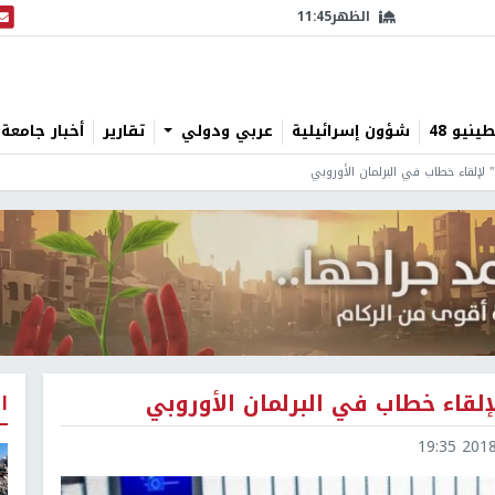
الظهر
11:45
البث
نيو 48
شؤون إسرائيلية
عربي ودولي
تقارير
أخبار جامعة 
ا
2018-0