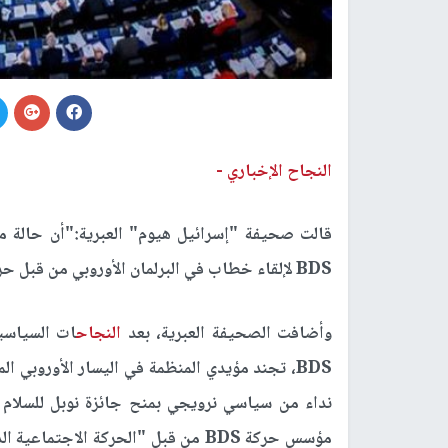
النجاح الإخباري -
قالت صحيفة "إسرائيل هيوم" العبرية:"أن حالة
BDS لإلقاء خطاب في البرلمان الأوروبي من قبل حركة اجتماعية أوروبية متطرفة"، وفقا لقولها.
وأضافت الصحيفة العبرية، بعد
النجاح
ات السياسي
BDS، تجند مؤيدي المنظمة في اليسار الأوروبي ا
مؤسس حركة BDS من قبل "الحركة الاجت