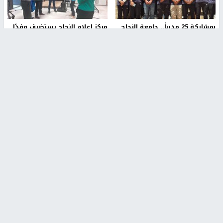
بمشاركة 25 مدرباً.. جامعة النجاح
مركز إعلام النجاح يستضيف وفدًا
تطلق دورة إعداد مدربي كرة
أكاديميًا من جامعة لوليو
القدم المستوى (C)
للتكنولوجيا السويدية
منذ 51 دقيقة
منذ 9 دقيقة
تقارير
" قانون درومي".. بين حق الدفاع عن النفس وواقع
الفلسطينيين تحت الاحتلال
منذ 8 ثواني
تقارير
شهداء بينهم أطفال في غزة.. والاحتلال يصعّد
غاراته ويمنح السكان دقائق للإخلاء
منذ 11 ثانية
تقارير
الإعلام العبري: "معركة مضيق هرمز تستهدف تثبيت
رواية سياسية"
منذ 9 ثواني
تقارير