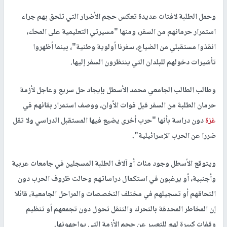
وحمل الطلبة لافتات عديدة تعكس حجم الأضرار التي تلحق بهم جراء
استمرار حرمانهم من السفر، ومنها "مسيرتي التعليمية على المحك،
انقذوا مستقبلي من الضياع، سفرنا أولوية وطنية"، بينما أظهروا
تأشيرات دخولهم للبلدان التي ينتظرون السفر إليها.
وطالب الطالب الجامعي محمد الأسطل بإيجاد حل سريع وعاجل لأزمة
حرمان الطلبة من السفر قبل فوات الأوان، ووصف استمرار بقائهم في
غزة
دون دراسة بأنها "حرب أخرى يضيع فيها المستقبل الدراسي ولا تقل
ضررا عن الحرب الإسرائيلية".
ويتوقع الأسطل وجود مئات أو آلاف الطلبة المسجلين في جامعات عربية
وأجنبية، أو يرغبون في استكمال دراساتهم وحالت ظروف الحرب دون
التحاقهم أو تسجيلهم في مختلف التخصصات والمراحل الجامعية، قائلا
إن المخاطر المحدقة بالتحرك والتنقل تحول دون تجمعهم أو تنظيم
وقفات كبيرة لهم للتعبير عن حجم الأزمة التي يواجهونها.