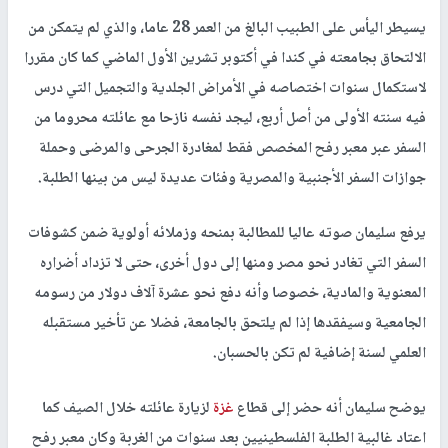
يسيطر اليأس على الطبيب البالغ من العمر 28 عاما، والذي لم يتمكن من
الالتحاق بجامعته في كندا في أكتوبر تشرين الأول الماضي كما كان مقررا
لاستكمال سنوات اختصاصه في الأمراض الجلدية والتجميل التي درس
فيه سنته الأولى من أصل أربع، ليجد نفسه نازحا مع عائلته محروما من
السفر عبر معبر رفح المخصص فقط لمغادرة الجرحى والمرضى وحملة
جوازات السفر الأجنبية والمصرية وفئات عديدة ليس من بينها الطلبة.
يرفع سليمان صوته عاليا للمطالبة بمنحه وزملائه أولوية ضمن كشوفات
السفر التي تغادر نحو مصر ومنها إلى دول أخرى، حتى لا تزداد أضراره
المعنوية والمادية، خصوصا وأنه دفع نحو عشرة آلاف دولار من رسومه
الجامعية وسيفقدها إذا لم يلتحق بالجامعة، فضلا عن تأخير مستقبله
العلمي لسنة إضافية لم تكن بالحسبان.
يوضح سليمان أنه حضر إلى قطاع
غزة
لزيارة عائلته خلال الصيف كما
اعتاد غالبية الطلبة الفلسطينيين بعد سنوات من الغربة وكان معبر رفح