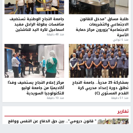
طلبة مساق "مدخل للقانون
جامعة النجاح الوطنية تستضيف
الاجتماعي والتشريعات
منافسات بطولة الراحل مفيد
الاجتماعية"يزورون مركز حماية
اسماعيل لكرة اليد للناشئين
الأسرة
منذ 48 دقيقة
منذ 5 ثواني
بمشاركة 25 مدرباً.. جامعة النجاح
مركز إعلام النجاح يستضيف وفدًا
تطلق دورة إعداد مدربي كرة
أكاديميًا من جامعة لوليو
القدم المستوى (C)
للتكنولوجيا السويدية
منذ 51 دقيقة
منذ 10 دقيقة
تقارير
" قانون درومي".. بين حق الدفاع عن النفس وواقع
الفلسطينيين تحت الاحتلال
6 أيام، 17 ساعة ago