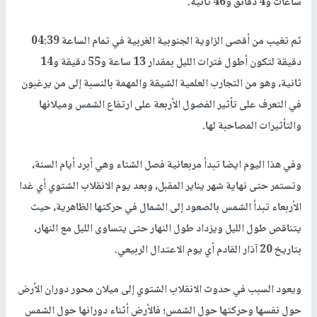
ساعات و4 دقائق و46 ثانية.
ثم تغيب من أقصى الزاوية الجنوبية الغربية في تمام الساعة 04:39
دقيقة لتكون أطول فترات الليل بمقدار 13 ساعة و55 دقيقة و14
ثانية، وهو من التجارب العلمية الشيقة والمهمة بالنسبة إلى من يرغبون
في التعرف على تأثير الفصول الأربعة على ارتفاع الشمس وميلانها
والتأثيرات المصاحبة لها.
وفي هذا اليوم ايضا تبدأ مربعانية فصل الشتاء وهي أبرد أيام السنة،
وتستمر حتى نهاية شهر يناير المقبل، وبعد يوم الانقلاب الشتوي أي غدا
الأربعاء تبدأ الشمس بالصعود إلى الشمال في حركتها الظاهرية، حيث
يتناقص طول الليل ويزداد طول النهار حتى يتساوى الليل مع النهار،
بتاريخ 20 آذار القادم أي يوم الاعتدال الربيعي.
ويعود السبب في حدوث الانقلاب الشتوي إلى ميلان محور دوران الأرض
حول نفسها وحركتها حول الشمس؛ فالأرض أثناء دورانها حول الشمس