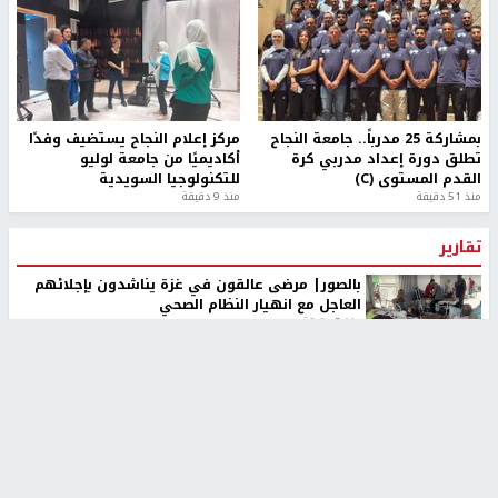
بمشاركة 25 مدرباً.. جامعة النجاح
مركز إعلام النجاح يستضيف وفدًا
تطلق دورة إعداد مدربي كرة
أكاديميًا من جامعة لوليو
القدم المستوى (C)
للتكنولوجيا السويدية
منذ 51 دقيقة
منذ 9 دقيقة
تقارير
بالصور| مرضى عالقون في غزة يناشدون بإجلائهم
العاجل مع انهيار النظام الصحي
منذ 3 دقيقة
تقارير
" قانون درومي".. بين حق الدفاع عن النفس وواقع
الفلسطينيين تحت الاحتلال
منذ 8 ثواني
تقارير
شهداء بينهم أطفال في غزة.. والاحتلال يصعّد
غاراته ويمنح السكان دقائق للإخلاء