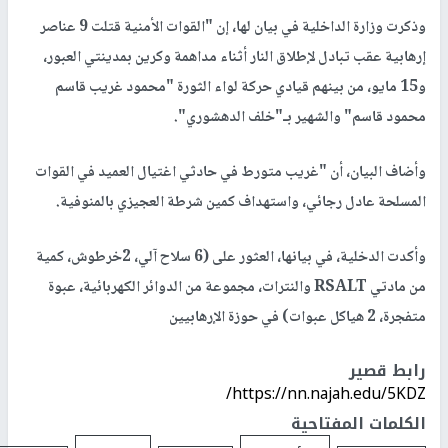
وذكرت وزارة الداخلية في بيان لها، إن "القوات الأمنية قتلت 9 عناصر
إرهابية عقب تبادل لإطلاق النار أثناء مداهمة وكرين بمدينتي العبور،
و15 مايو، من بينهم قيادي حركة لواء الثورة "محمود غريب قاسم
محمود قاسم" والشهير بـ"خلف الدهشوري".
وأضاف البيان، أن "غريب متورط في حادثي اغتيال العميد في القوات
المسلحة عادل رجائي، واستهداف كمين شرطة العجيزي بالمنوفية.
وأكدت الدخلية، في بيانها، العثور على (6 سلاح آلي، 2خرطوش، كمية
من مادتي RSALT والنترات، مجموعة من الدوائر الكهربائية، عبوة
متفجرة، 2 هياكل عبوات) في حوزة الإرهابيين
رابط قصير
https://nn.najah.edu/5KDZ/
الكلمات المفتاحية