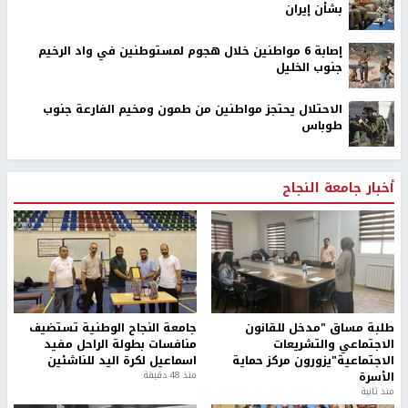
بشأن إيران
إصابة 6 مواطنين خلال هجوم لمستوطنين في واد الرخيم
جنوب الخليل
الاحتلال يحتجز مواطنين من طمون ومخيم الفارعة جنوب
طوباس
أخبار جامعة النجاح
طلبة مساق "مدخل للقانون
جامعة النجاح الوطنية تستضيف
الاجتماعي والتشريعات
منافسات بطولة الراحل مفيد
الاجتماعية"يزورون مركز حماية
اسماعيل لكرة اليد للناشئين
الأسرة
منذ 48 دقيقة
منذ ثانية