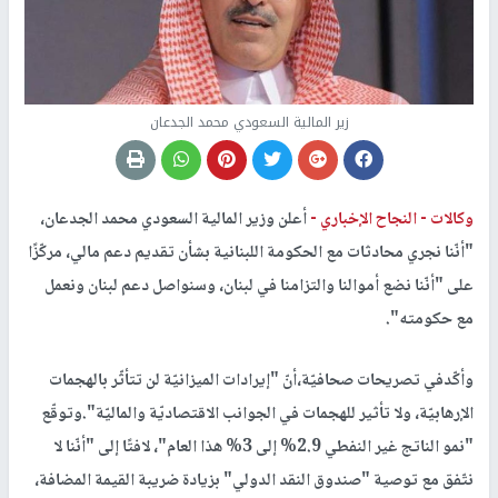
زير المالية السعودي ​محمد الجدعان​
وكالات -
النجاح الإخباري -
أعلن وزير المالية السعودي ​محمد الجدعان​،
"أنّنا نجري محادثات مع الحكومة ال​لبنان​ية بشأن تقديم دعم مالي، مركّزًا
على "أنّنا نضع أموالنا والتزامنا في لبنان، وسنواصل دعم لبنان ونعمل
مع حكومته".
وأكّدفي تصريحات صحافيّة،أنّ "إيرادات الميزانيّة لن تتأثّر بالهجمات
الإرهابيّة، ولا تأثير للهجمات في الجوانب الاقتصاديّة والماليّة".وتوقّع
"نمو الناتج غير النفطي 2.9% إلى 3% هذا العام"، لافتًا إلى "أنّنا لا
نتّفق مع توصية "​صندوق النقد الدولي​" بزيادة ضريبة ​القيمة المضافة​،