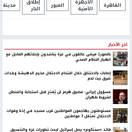
الأجهزة
إطلاق
القاهرة
العبور
مدينة
الأمنية
النار​
اخر الأخبار
بالصور| مرضى عالقون في غزة يناشدون بإجلائهم العاجل مع
انهيار النظام الصحي
إصابات بالاختناق خلال اقتحام الاحتلال مخيم الدهيشة وبلدات
شرق بيت لحم
مسؤول إيراني: مضيق هرمز لن يُفتح قبل استجابة واشنطن
لشروط طهران
مستوطنون يهاجمون المواطنين قرب مسجد في إذنا وقوات
الاحتلال تعتقل 7 مواطنين
قائد «سنتكوم» يصل إسرائيل لبحث تطورات غزة والتنسيق