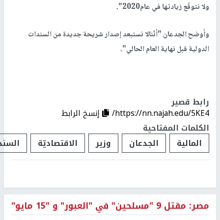
ولا نتوقّع زيادتها في عام2020".
وأوضح الجدعان "أنّنالا نستبعد إصدار شريحة جديدة من السندات
الدولية قبل نهاية العام الحالي".
رابط قصير
https://nn.najah.edu/5KE4/
إنسخ الرابط
الكلمات المفتاحية
المالية
الجدعان
وزير
الاقتصاديّة
السند
مصر: مقتل 9 "مسلحين" في "العبور" و "15 مايو"