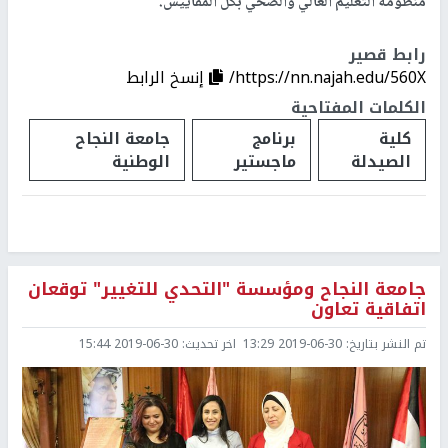
منظومة التعليم العالي والصحي بكل المقاييس.
رابط قصير
https://nn.najah.edu/560X/
إنسخ الرابط
الكلمات المفتاحية
كلية
برنامج
جامعة النجاح
الصيدلة
ماجستير
الوطنية
جامعة النجاح ومؤسسة‎ ‎‏"التحدي للتغيير"‏‎ توقعان
‏اتفاقية تعاون
تم النشر بتاريخ:
2019-06-30 13:29
اخر تحديث:
2019-06-30 15:44