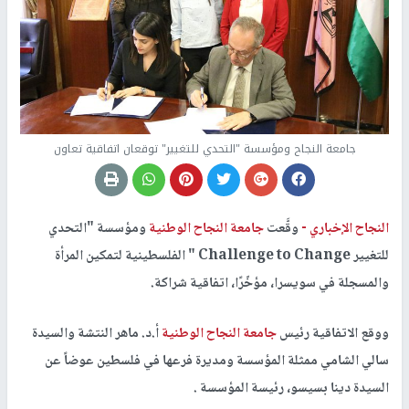
جامعة النجاح ومؤسسة‎ ‎‏"التحدي للتغيير"‏‎ توقعان ‏اتفاقية تعاون
النجاح الإخباري -
وقَّعت
جامعة النجاح الوطنية
ومؤسسة "التحدي
للتغيير ‏Challenge to Change‏ " الفلسطينية لتمكين المرأة
‏والمسجلة في سويسرا، مؤخّرًا، اتفاقية شراكة.
ووقع الاتفاقية رئيس
جامعة النجاح الوطنية
أ.د‎.‎‏ ماهر النتشة والسيدة
سالي الشامي ممثلة المؤسسة ومديرة ‏فرعها في فلسطين عوضاً عن
السيدة دينا بسيسو، رئيسة المؤسسة‎. ‎