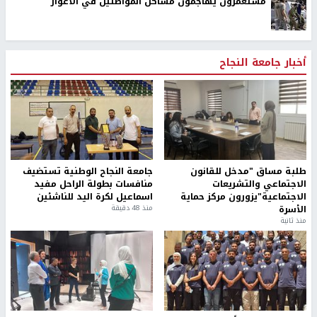
مستعمرون يهاجمون مساكن المواطنين في الاغوار
أخبار جامعة النجاح
طلبة مساق "مدخل للقانون
جامعة النجاح الوطنية تستضيف
الاجتماعي والتشريعات
منافسات بطولة الراحل مفيد
الاجتماعية"يزورون مركز حماية
اسماعيل لكرة اليد للناشئين
الأسرة
منذ 48 دقيقة
منذ ثانية