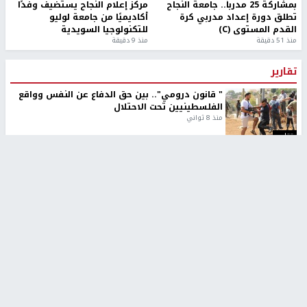
بمشاركة 25 مدرباً.. جامعة النجاح
مركز إعلام النجاح يستضيف وفدًا
تطلق دورة إعداد مدربي كرة
أكاديميًا من جامعة لوليو
القدم المستوى (C)
للتكنولوجيا السويدية
منذ 51 دقيقة
منذ 9 دقيقة
تقارير
" قانون درومي".. بين حق الدفاع عن النفس وواقع
الفلسطينيين تحت الاحتلال
منذ 8 ثواني
تقارير
شهداء بينهم أطفال في غزة.. والاحتلال يصعّد
غاراته ويمنح السكان دقائق للإخلاء
منذ 11 ثانية
تقارير
الإعلام العبري: "معركة مضيق هرمز تستهدف تثبيت
رواية سياسية"
منذ 9 ثواني
تقارير
تصريحات خاصة