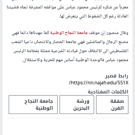
معرباً عن شكره للرئيس محمود عباس على مواقفه المشرفة تجاه قضيتنا
العادلة رغم كل الضغوط التي يتعرض لها.
وقال منصور: إن موقف
جامعة النجاح الوطنية
كما عهدناها دائما فهي
مصنع الرجال والمناضلين فهي جامعة الحصار والانتصار، داعيا الشعب
الفلسطيني الى الالتفاف حول قيادته الشرعية ممثلة بفخامة الرئيس
محمود عباس فالوحدة الوطنية أساس مهم للحرية والاستقلال.
رابط قصير
https://nn.najah.edu/551X/
الكلمات المفتاحية
صفقة
ورشة
جامعة النجاح
القرن
البحرين
الوطنية