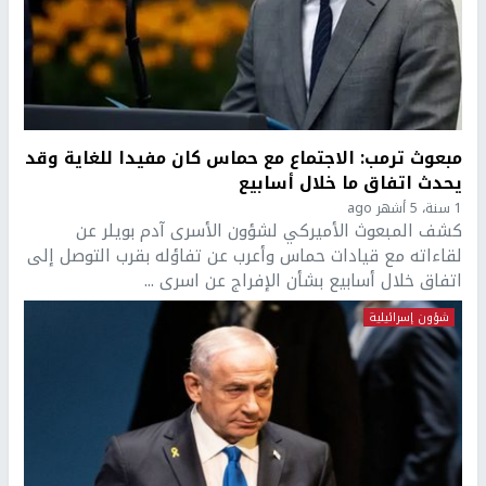
مبعوث ترمب: الاجتماع مع حماس كان مفيدا للغاية وقد
يحدث اتفاق ما خلال أسابيع
1 سنة، 5 أشهر ago
كشف المبعوث الأميركي لشؤون الأسرى آدم بويلر عن
لقاءاته مع قيادات حماس وأعرب عن تفاؤله بقرب التوصل إلى
اتفاق خلال أسابيع بشأن الإفراج عن اسرى ...
شؤون إسرائيلية