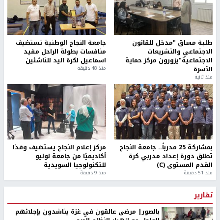
طلبة مساق "مدخل للقانون
جامعة النجاح الوطنية تستضيف
الاجتماعي والتشريعات
منافسات بطولة الراحل مفيد
الاجتماعية"يزورون مركز حماية
اسماعيل لكرة اليد للناشئين
الأسرة
منذ 48 دقيقة
منذ ثانية
بمشاركة 25 مدرباً.. جامعة النجاح
مركز إعلام النجاح يستضيف وفدًا
تطلق دورة إعداد مدربي كرة
أكاديميًا من جامعة لوليو
القدم المستوى (C)
للتكنولوجيا السويدية
منذ 51 دقيقة
منذ 9 دقيقة
تقارير
بالصور| مرضى عالقون في غزة يناشدون بإجلائهم