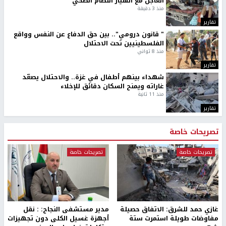
العاجل مع انهيار النظام الصحي
منذ 3 دقيقة
تقارير
" قانون درومي".. بين حق الدفاع عن النفس وواقع
الفلسطينيين تحت الاحتلال
منذ 8 ثواني
تقارير
شهداء بينهم أطفال في غزة.. والاحتلال يصعّد
غاراته ويمنح السكان دقائق للإخلاء
منذ 11 ثانية
تقارير
تصريحات خاصة
تصريحات خاصة
تصريحات خاصة
غازي حمد للشرق: الاتفاق حصيلة
مدير مستشفى النجاح: : نقل
مفاوضات طويلة استمرت ستة
أجهزة غسيل الكلى دون تجهيزات