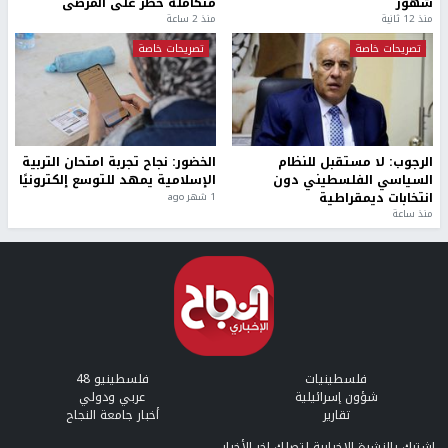
شهور
متكاملة خطر على المرضى
منذ 12 ثانية
منذ 2 ساعة
تصريحات خاصة
تصريحات خاصة
الرجوب: لا مستقبل للنظام
الخضور: نجاح تجربة امتحان التربية
السياسي الفلسطيني دون
الإسلامية يمهد للتوسع إلكترونيًا
انتخابات ديمقراطية
1 شهر ago
منذ ساعة
فلسطينيات
فلسطينيو 48
شؤون إسرائيلية
عربي ودولي
تقارير
أخبار جامعة النجاح
إشترك بالنشرة الإخبارية لتصلك اخر الأخبار