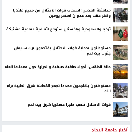
محافظة القدس: انسحاب قوات الاحتلال من مخيم قلنديا
وكفر عقب بعد عدوان استمر يومين
تركيا والسعودية وباكستان ستوقع اتفاقية دفاعية مشتركة
مستوطنون بحماية قوات الاحتلال يقتحمون برك سليمان
جنوب بيت لحم
حالة الطقس: أجواء صافية صيفية والحرارة حول معدلها العام
مستوطنون يهاجمون مجددا تجمع الكعابنة شرق الطيبة برام
الله
قوات الاحتلال تنصب حاجزا عسكريا شرق بيت لحم
أخبار جامعة النجاح