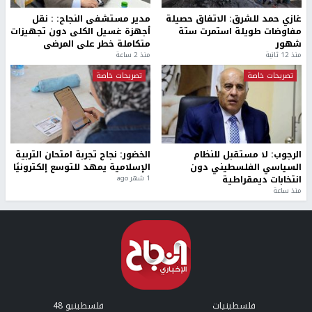
غازي حمد للشرق: الاتفاق حصيلة
مدير مستشفى النجاح: : نقل
مفاوضات طويلة استمرت ستة
أجهزة غسيل الكلى دون تجهيزات
شهور
متكاملة خطر على المرضى
منذ 12 ثانية
منذ 2 ساعة
تصريحات خاصة
تصريحات خاصة
الرجوب: لا مستقبل للنظام
الخضور: نجاح تجربة امتحان التربية
السياسي الفلسطيني دون
الإسلامية يمهد للتوسع إلكترونيًا
انتخابات ديمقراطية
1 شهر ago
منذ ساعة
فلسطينيات
فلسطينيو 48