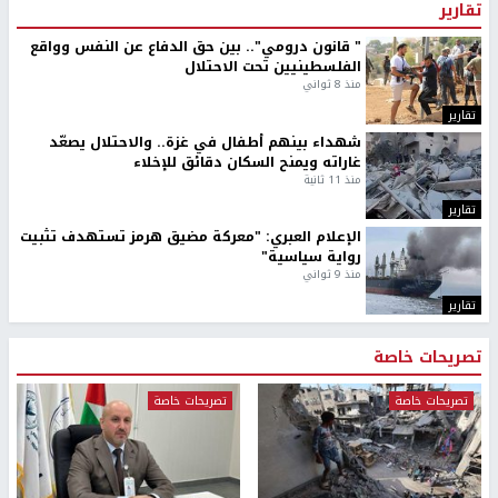
تقارير
" قانون درومي".. بين حق الدفاع عن النفس وواقع
الفلسطينيين تحت الاحتلال
منذ 8 ثواني
تقارير
شهداء بينهم أطفال في غزة.. والاحتلال يصعّد
غاراته ويمنح السكان دقائق للإخلاء
منذ 11 ثانية
تقارير
الإعلام العبري: "معركة مضيق هرمز تستهدف تثبيت
رواية سياسية"
منذ 9 ثواني
تقارير
تصريحات خاصة
تصريحات خاصة
تصريحات خاصة