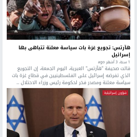
هآرتس: تجويع غزة بات سياسة معلنة تتباهى بها
إسرائيل
1 سنة، 3 أشهر ago
قالت صحيفة "هآرتس" العبرية، اليوم الجمعة، إن التجويع
الذي تفرضه إسرائيل على الفلسطينيين في قطاع غزة بات
سياسة معلنة ومصدر فخر لحكومة رئيس وزراء الاحتلال ...
شؤون إسرائيلية