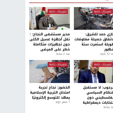
تصريحات خاصة
تصريحات خاصة
ازي حمد للشرق:
مدير مستشفى النجاح: :
لاتفاق حصيلة مفاوضات
نقل أجهزة غسيل الكلى
ويلة استمرت ستة
دون تجهيزات متكاملة
هور
خطر على المرضى
1 ثانية
منذ 2 ساعة
تصريحات خاصة
تصريحات خاصة
لرجوب: لا مستقبل
الخضور: نجاح تجربة
لنظام السياسي
امتحان التربية الإسلامية
لفلسطيني دون
يمهد للتوسع إلكترونيًا
نتخابات ديمقراطية
1 شهر ago
ذ ساعة