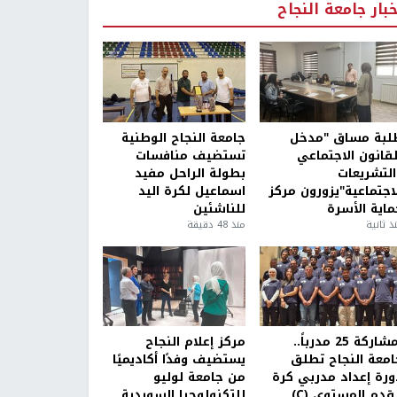
خبار جامعة النجاح
لبة مساق "مدخل
جامعة النجاح الوطنية
لقانون الاجتماعي
تستضيف منافسات
التشريعات
بطولة الراحل مفيد
لاجتماعية"يزورون مركز
اسماعيل لكرة اليد
ماية الأسرة
للناشئين
ذ ثانية
منذ 48 دقيقة
بمشاركة 25 مدرباً..
مركز إعلام النجاح
امعة النجاح تطلق
يستضيف وفدًا أكاديميًا
ورة إعداد مدربي كرة
من جامعة لوليو
قدم المستوى (C)
للتكنولوجيا السويدية