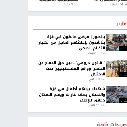
5 دقيقة
منذ 9 دقيقة
قارير
بالصور| مرضى عالقون في غزة
يناشدون بإجلائهم العاجل مع انهيار
النظام الصحي
قارير
منذ 3 دقيقة
" قانون درومي".. بين حق الدفاع عن
النفس وواقع الفلسطينيين تحت
الاحتلال
قارير
منذ 8 ثواني
شهداء بينهم أطفال في غزة..
والاحتلال يصعّد غاراته ويمنح السكان
دقائق للإخلاء
قارير
منذ 11 ثانية
صريحات خاصة