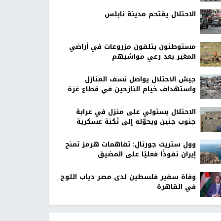
الاحتلال يقتحم مدينة نابلس
مستوطنون يتلفون مزروعات في أراضي
المغير بعد رعي مواشيهم
جيش الاحتلال يواصل نسف المنازل
واستهداف خيام النازحين في قطاع غزة
الاحتلال يستولي على منزل في عرابة
جنوب جنين ويحوّله إلى ثكنة عسكرية
وول ستريت جورنال: تفاهمات هرمز تمنح
إيران نفوذًا فعليًا على المضيق
وفاة سفير فلسطين لدى مصر دياب اللوح
في القاهرة