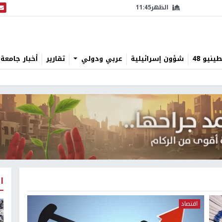
الظهر
11:45
البث
نيو 48
شؤون إسرائيلية
عربي ودولي
تقارير
أخبار جامعة 
ا
اقتصاد