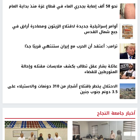
نحو 58 ألف إصابة بجدري الماء في قطاع غزة منذ بداية العام
أوامر إسرائيلية جديدة لاقتلاع الزيتون ومصادرة أراضٍ في
جبع شمال القدس
ترامب: أعتقد أن الحرب مع إيران ستنتهي قريبًا جدًا
عائلة بشار عقل تطالب بكشف ملابسات مقتله وإحالة
المتورطين للقضاء
الاحتلال يخطر باقتلاع أشجار من 310 دونمات والاستيلاء على
3.5 دونم جنوب جنين
أخبار جامعة النجاح