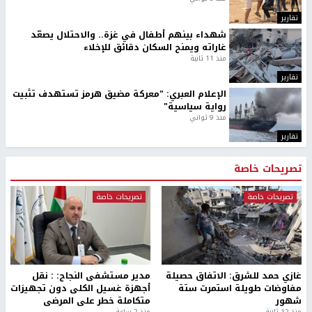
تقارير
شهداء بينهم أطفال في غزة.. والاحتلال يصعّد
غاراته ويمنح السكان دقائق للإخلاء
منذ 11 ثانية
تقارير
الإعلام العبري: "معركة مضيق هرمز تستهدف تثبيت
رواية سياسية"
منذ 9 ثواني
تقارير
تصريحات خاصة
تصريحات خاصة
تصريحات خاصة
غازي حمد للشرق: الاتفاق حصيلة
مدير مستشفى النجاح: : نقل
مفاوضات طويلة استمرت ستة
أجهزة غسيل الكلى دون تجهيزات
شهور
متكاملة خطر على المرضى
منذ 12 ثانية
منذ 2 ساعة