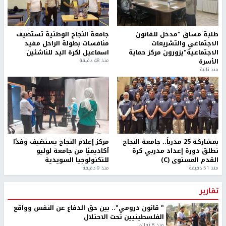
طلبة مساق "مدخل للقانون
جامعة النجاح الوطنية تستضيف
الاجتماعي والتشريعات
منافسات بطولة الراحل مفيد
الاجتماعية"يزورون مركز حماية
اسماعيل لكرة اليد للناشئين
الأسرة
منذ 48 دقيقة
منذ ثانية
بمشاركة 25 مدرباً.. جامعة النجاح
مركز إعلام النجاح يستضيف وفدًا
تطلق دورة إعداد مدربي كرة
أكاديميًا من جامعة لوليو
القدم المستوى (C)
للتكنولوجيا السويدية
منذ 51 دقيقة
منذ 9 دقيقة
تقارير
" قانون درومي".. بين حق الدفاع عن النفس وواقع
الفلسطينيين تحت الاحتلال
منذ 8 ثواني