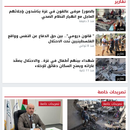
تقارير
بالصور| مرضى عالقون في غزة يناشدون بإجلائهم
العاجل مع انهيار النظام الصحي
منذ 3 دقيقة
تقارير
" قانون درومي".. بين حق الدفاع عن النفس وواقع
الفلسطينيين تحت الاحتلال
منذ 8 ثواني
تقارير
شهداء بينهم أطفال في غزة.. والاحتلال يصعّد
غاراته ويمنح السكان دقائق للإخلاء
منذ 11 ثانية
تقارير
تصريحات خاصة
تصريحات خاصة
تصريحات خاصة