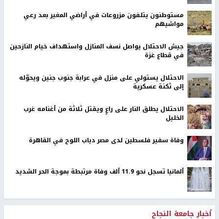
مستوطنون يتلفون مزروعات في أراضي المغير بعد رعي
مواشيهم
جيش الاحتلال يواصل نسف المنازل واستهداف خيام النازحين
في قطاع غزة
الاحتلال يستولي على منزل في عرابة جنوب جنين ويحوّله
إلى ثكنة عسكرية
الاحتلال يطلق النار على راعٍ ويقتل ثلاثة من أغنامه غرب
الخليل
وفاة سفير فلسطين لدى مصر دياب اللوح في القاهرة
ألمانيا تسجل نحو 11.9 ألف وفاة مرتبطة بموجة الحر الشديد
أخبار جامعة النجاح