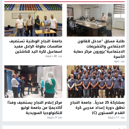
طلبة مساق "مدخل للقانون
جامعة النجاح الوطنية تستضيف
الاجتماعي والتشريعات
منافسات بطولة الراحل مفيد
الاجتماعية"يزورون مركز حماية
اسماعيل لكرة اليد للناشئين
الأسرة
منذ 48 دقيقة
منذ ثانية
بمشاركة 25 مدرباً.. جامعة النجاح
مركز إعلام النجاح يستضيف وفدًا
تطلق دورة إعداد مدربي كرة
أكاديميًا من جامعة لوليو
القدم المستوى (C)
للتكنولوجيا السويدية
منذ 51 دقيقة
منذ 9 دقيقة