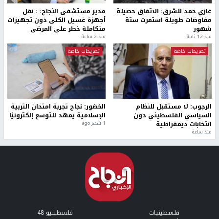
غازي حمد للشرق: الاتفاق حصيلة
مدير مستشفى النجاح: : نقل
مفاوضات طويلة استمرت ستة
أجهزة غسيل الكلى دون تجهيزات
شهور
متكاملة خطر على المرضى
منذ 12 ثانية
منذ 2 ساعة
تصريحات خاصة
تصريحات خاصة
الرجوب: لا مستقبل للنظام
الخضور: نجاح تجربة امتحان التربية
السياسي الفلسطيني دون
الإسلامية يمهد للتوسع إلكترونيًا
انتخابات ديمقراطية
1 شهر ago
منذ ساعة
فلسطينيات
فلسطينيو 48