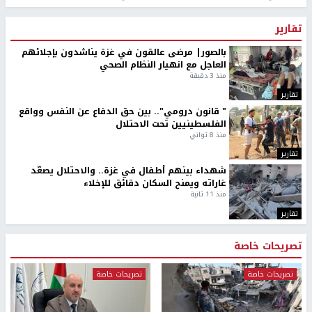
تقارير
بالصور| مرضى عالقون في غزة يناشدون بإجلائهم
العاجل مع انهيار النظام الصحي
منذ 3 دقيقة
تقارير
" قانون درومي".. بين حق الدفاع عن النفس وواقع
الفلسطينيين تحت الاحتلال
منذ 8 ثواني
تقارير
شهداء بينهم أطفال في غزة.. والاحتلال يصعّد
غاراته ويمنح السكان دقائق للإخلاء
منذ 11 ثانية
تقارير
تصريحات خاصة
تصريحات خاصة
تصريحات خاصة