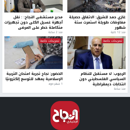
غازي حمد للشرق: الاتفاق حصيلة
مدير مستشفى النجاح: : نقل
مفاوضات طويلة استمرت ستة
أجهزة غسيل الكلى دون تجهيزات
شهور
متكاملة خطر على المرضى
منذ 12 ثانية
منذ 2 ساعة
تصريحات خاصة
تصريحات خاصة
الرجوب: لا مستقبل للنظام
الخضور: نجاح تجربة امتحان التربية
السياسي الفلسطيني دون
الإسلامية يمهد للتوسع إلكترونيًا
انتخابات ديمقراطية
1 شهر ago
منذ ساعة