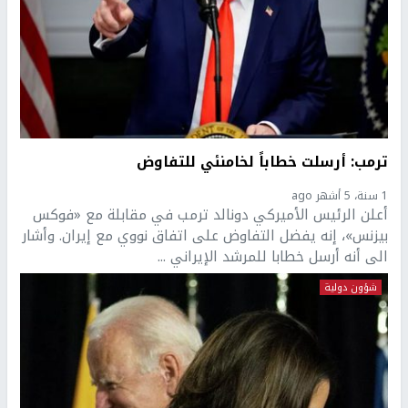
ترمب: أرسلت خطاباً لخامنئي للتفاوض
1 سنة، 5 أشهر ago
أعلن الرئيس الأميركي دونالد ترمب في مقابلة مع «فوكس
بيزنس»، إنه يفضل التفاوض على اتفاق نووي مع إيران. وأشار
الى أنه أرسل خطابا للمرشد الإيراني ...
شؤون دولية