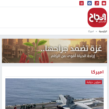
البث المباشر
إذاعة النجاح
الرئيسية
اميركا
اميركا
شؤون دولية