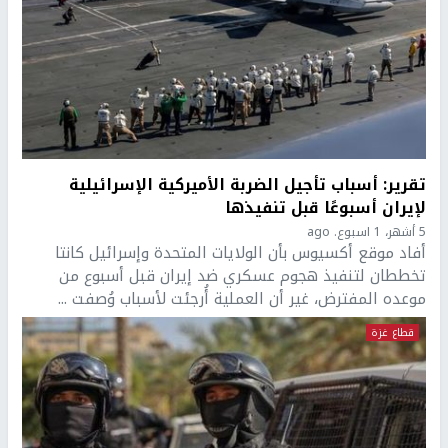
تقرير: أسباب تأجيل الضربة الأميركية الإسرائيلية
لإيران أسبوعًا قبل تنفيذها
5 أشهر، 1 اسبوع. ago
أفاد موقع أكسيوس بأن الولايات المتحدة وإسرائيل كانتا
تخططان لتنفيذ هجوم عسكري ضد إيران قبل أسبوع من
موعده المفترض، غير أن العملية أُرجئت لأسباب وُصفت ...
قطاع غزة