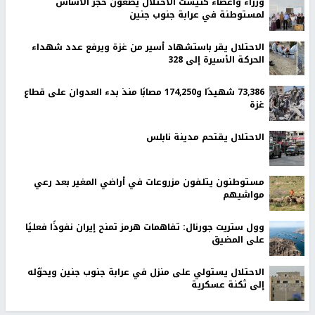
وزراء وأعضاء كنيست الاحتلال يضعون حجر الأساس
لمستوطنة في عرابة جنوب جنين
الاحتلال يقر باستشهاد أسير من غزة ويرفع عدد شهداء
الحركة الأسيرة إلى 328
73,386 شهيدًا و174,250 مصابًا منذ بدء العدوان على قطاع
غزة
الاحتلال يقتحم مدينة نابلس
مستوطنون يتلفون مزروعات في أراضي المغير بعد رعي
مواشيهم
وول ستريت جورنال: تفاهمات هرمز تمنح إيران نفوذًا فعليًا
على المضيق
الاحتلال يستولي على منزل في عرابة جنوب جنين ويحوّله
إلى ثكنة عسكرية