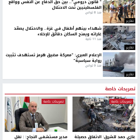
" قانون درومي".. بين حق الدفاع عن النفس وواقع
الفلسطينيين تحت الاحتلال
منذ 8 ثواني
تقارير
شهداء بينهم أطفال في غزة.. والاحتلال يصعّد
غاراته ويمنح السكان دقائق للإخلاء
منذ 11 ثانية
تقارير
الإعلام العبري: "معركة مضيق هرمز تستهدف تثبيت
رواية سياسية"
منذ 9 ثواني
تقارير
تصريحات خاصة
تصريحات خاصة
تصريحات خاصة
غازي حمد للشرق: الاتفاق حصيلة
مدير مستشفى النجاح: : نقل