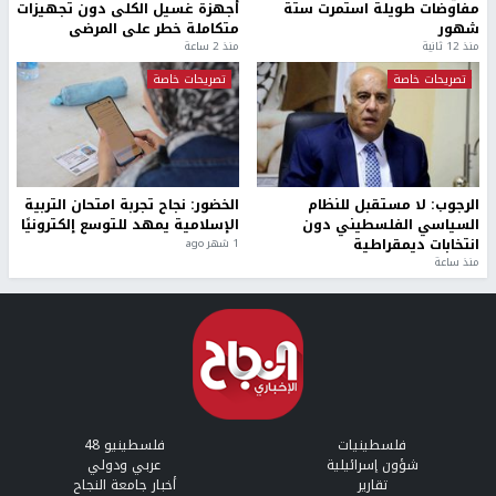
مفاوضات طويلة استمرت ستة
أجهزة غسيل الكلى دون تجهيزات
شهور
متكاملة خطر على المرضى
منذ 12 ثانية
منذ 2 ساعة
تصريحات خاصة
تصريحات خاصة
الرجوب: لا مستقبل للنظام
الخضور: نجاح تجربة امتحان التربية
السياسي الفلسطيني دون
الإسلامية يمهد للتوسع إلكترونيًا
انتخابات ديمقراطية
1 شهر ago
منذ ساعة
فلسطينيات
فلسطينيو 48
شؤون إسرائيلية
عربي ودولي
تقارير
أخبار جامعة النجاح