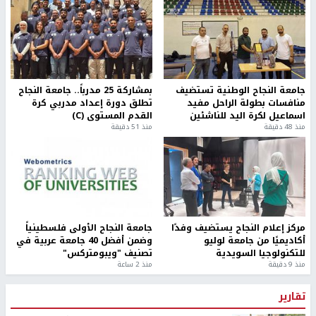
جامعة النجاح الوطنية تستضيف
بمشاركة 25 مدرباً.. جامعة النجاح
منافسات بطولة الراحل مفيد
تطلق دورة إعداد مدربي كرة
اسماعيل لكرة اليد للناشئين
القدم المستوى (C)
منذ 48 دقيقة
منذ 51 دقيقة
مركز إعلام النجاح يستضيف وفدًا
جامعة النجاح الأولى فلسطينياً
أكاديميًا من جامعة لوليو
وضمن أفضل 40 جامعة عربية في
للتكنولوجيا السويدية
تصنيف "ويبومتركس"
منذ 9 دقيقة
منذ 2 ساعة
تقارير