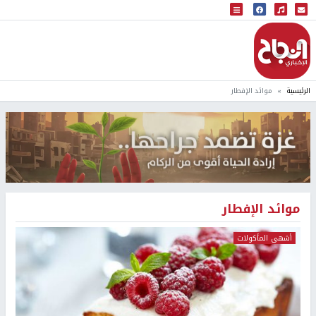
البث المباشر
إذاعة النجاح
الرئيسية
موائد الإفطار
موائد الإفطار
أشهى المأكولات