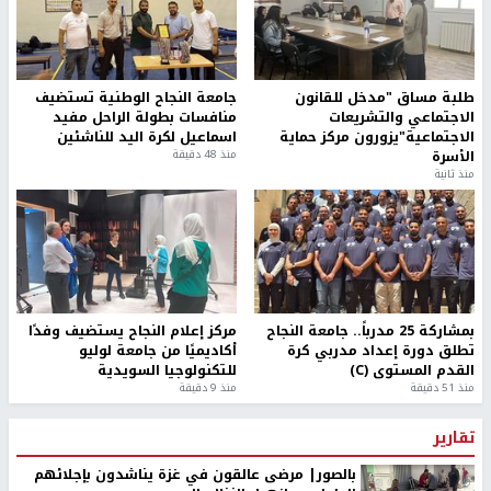
طلبة مساق "مدخل للقانون
جامعة النجاح الوطنية تستضيف
الاجتماعي والتشريعات
منافسات بطولة الراحل مفيد
الاجتماعية"يزورون مركز حماية
اسماعيل لكرة اليد للناشئين
الأسرة
منذ 48 دقيقة
منذ ثانية
بمشاركة 25 مدرباً.. جامعة النجاح
مركز إعلام النجاح يستضيف وفدًا
تطلق دورة إعداد مدربي كرة
أكاديميًا من جامعة لوليو
القدم المستوى (C)
للتكنولوجيا السويدية
منذ 51 دقيقة
منذ 9 دقيقة
تقارير
بالصور| مرضى عالقون في غزة يناشدون بإجلائهم