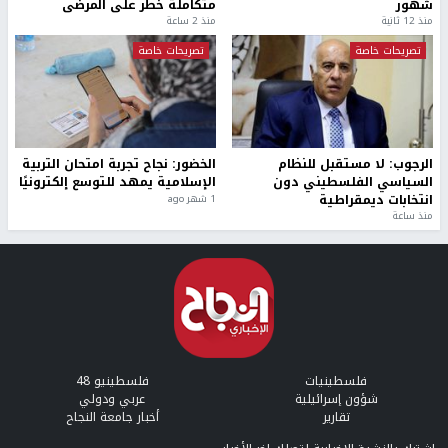
شهور
متكاملة خطر على المرضى
منذ 12 ثانية
منذ 2 ساعة
تصريحات خاصة
تصريحات خاصة
الرجوب: لا مستقبل للنظام
الخضور: نجاح تجربة امتحان التربية
السياسي الفلسطيني دون
الإسلامية يمهد للتوسع إلكترونيًا
انتخابات ديمقراطية
1 شهر ago
منذ ساعة
فلسطينيات
فلسطينيو 48
شؤون إسرائيلية
عربي ودولي
تقارير
أخبار جامعة النجاح