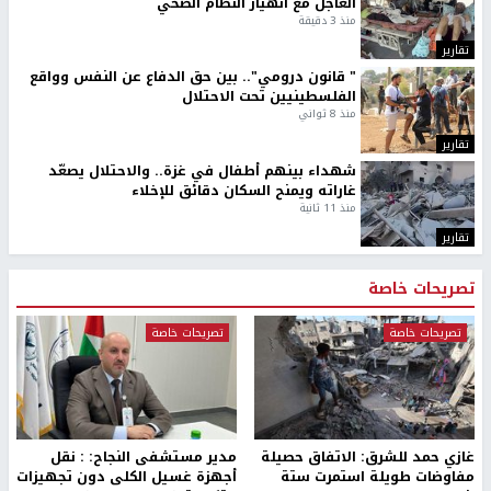
العاجل مع انهيار النظام الصحي
منذ 3 دقيقة
تقارير
" قانون درومي".. بين حق الدفاع عن النفس وواقع
الفلسطينيين تحت الاحتلال
منذ 8 ثواني
تقارير
شهداء بينهم أطفال في غزة.. والاحتلال يصعّد
غاراته ويمنح السكان دقائق للإخلاء
منذ 11 ثانية
تقارير
تصريحات خاصة
تصريحات خاصة
تصريحات خاصة
غازي حمد للشرق: الاتفاق حصيلة
مدير مستشفى النجاح: : نقل
مفاوضات طويلة استمرت ستة
أجهزة غسيل الكلى دون تجهيزات