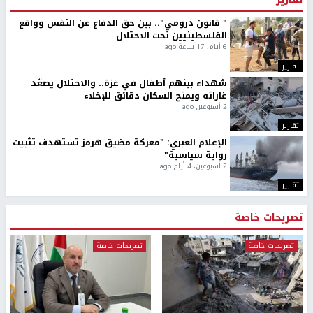
" قانون درومي".. بين حق الدفاع عن النفس وواقع
الفلسطينيين تحت الاحتلال
6 أيام، 17 ساعة ago
تقارير
شهداء بينهم أطفال في غزة.. والاحتلال يصعّد
غاراته ويمنح السكان دقائق للإخلاء
2 أسبوعين ago
تقارير
الإعلام العبري: "معركة مضيق هرمز تستهدف تثبيت
رواية سياسية"
2 أسبوعين، 4 أيام ago
تقارير
تصريحات خاصة
تصريحات خاصة
تصريحات خاصة