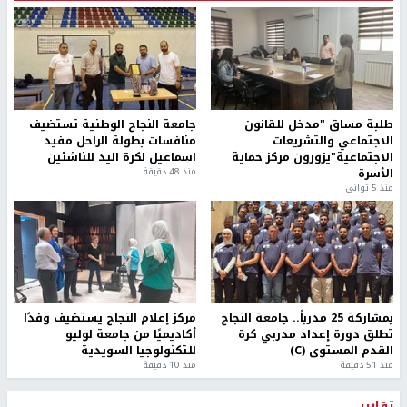
طلبة مساق "مدخل للقانون
جامعة النجاح الوطنية تستضيف
الاجتماعي والتشريعات
منافسات بطولة الراحل مفيد
الاجتماعية"يزورون مركز حماية
اسماعيل لكرة اليد للناشئين
الأسرة
منذ 48 دقيقة
منذ 5 ثواني
بمشاركة 25 مدرباً.. جامعة النجاح
مركز إعلام النجاح يستضيف وفدًا
تطلق دورة إعداد مدربي كرة
أكاديميًا من جامعة لوليو
القدم المستوى (C)
للتكنولوجيا السويدية
منذ 51 دقيقة
منذ 10 دقيقة
تقارير