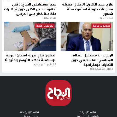
غازي حمد للشرق: الاتفاق حصيلة
مدير مستشفى النجاح: : نقل
مفاوضات طويلة استمرت ستة
أجهزة غسيل الكلى دون تجهيزات
شهور
متكاملة خطر على المرضى
منذ 16 ثانية
منذ 2 ساعة
تصريحات خاصة
تصريحات خاصة
الرجوب: لا مستقبل للنظام
الخضور: نجاح تجربة امتحان التربية
السياسي الفلسطيني دون
الإسلامية يمهد للتوسع إلكترونيًا
انتخابات ديمقراطية
3 أسابيع، 1 يوم ago
3 أيام، 23 ساعة ago
فلسطينيات
فلسطينيو 48
شؤون إسرائيلية
عربي ودولي