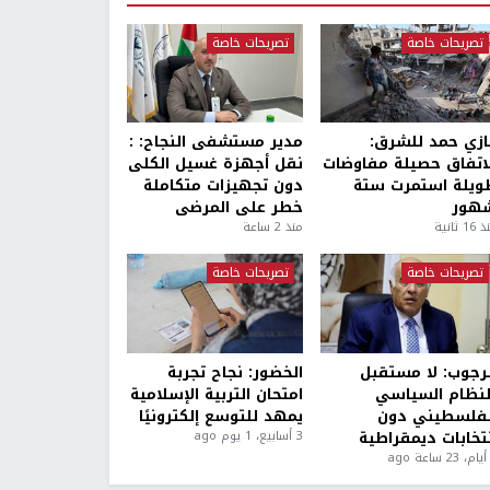
تصريحات خاصة
تصريحات خاصة
ازي حمد للشرق:
مدير مستشفى النجاح: :
لاتفاق حصيلة مفاوضات
نقل أجهزة غسيل الكلى
ويلة استمرت ستة
دون تجهيزات متكاملة
هور
خطر على المرضى
1 ثانية
منذ 2 ساعة
تصريحات خاصة
تصريحات خاصة
لرجوب: لا مستقبل
الخضور: نجاح تجربة
لنظام السياسي
امتحان التربية الإسلامية
لفلسطيني دون
يمهد للتوسع إلكترونيًا
نتخابات ديمقراطية
3 أسابيع، 1 يوم ago