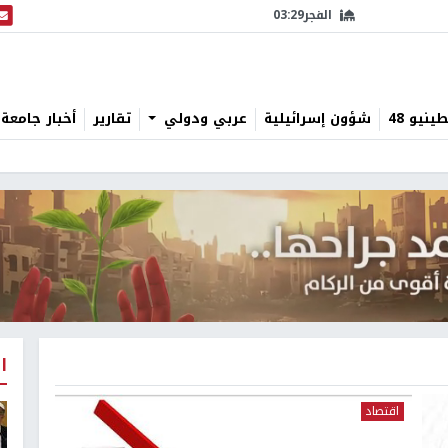
الفجر
03:29
البث
نيو 48
شؤون إسرائيلية
عربي ودولي
تقارير
أخبار جامعة 
ا
اقتصاد