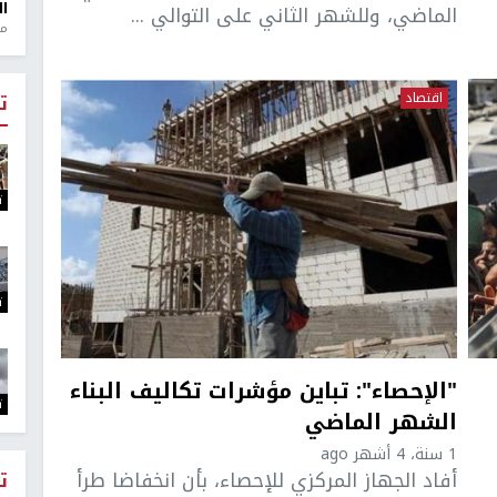
ال
الماضي، وللشهر الثاني على التوالي ...
منذ 1
اقتصاد
ت
ت
ت
"الإحصاء": تباين مؤشرات تكاليف البناء
ت
الشهر الماضي
1 سنة، 4 أشهر ago
أفاد الجهاز المركزي للإحصاء، بأن انخفاضا طرأ
ت