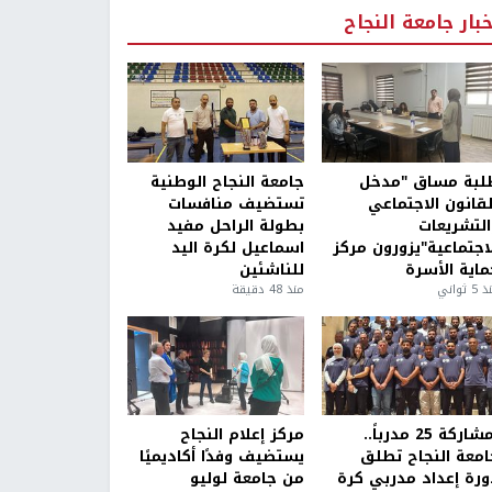
خبار جامعة النجاح
لبة مساق "مدخل
جامعة النجاح الوطنية
لقانون الاجتماعي
تستضيف منافسات
التشريعات
بطولة الراحل مفيد
لاجتماعية"يزورون مركز
اسماعيل لكرة اليد
ماية الأسرة
للناشئين
5 ثواني
منذ 48 دقيقة
بمشاركة 25 مدرباً..
مركز إعلام النجاح
امعة النجاح تطلق
يستضيف وفدًا أكاديميًا
ورة إعداد مدربي كرة
من جامعة لوليو