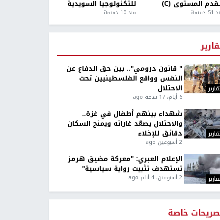
قدم المستوى (C)
للتكنولوجيا السويدية
5 دقيقة
منذ 10 دقيقة
قارير
" قانون درومي".. بين حق الدفاع عن
النفس وواقع الفلسطينيين تحت
الاحتلال
قارير
6 أيام، 17 ساعة ago
شهداء بينهم أطفال في غزة..
والاحتلال يصعّد غاراته ويمنح السكان
دقائق للإخلاء
قارير
2 أسبوعين ago
الإعلام العبري: "معركة مضيق هرمز
تستهدف تثبيت رواية سياسية"
2 أسبوعين، 4 أيام ago
قارير
صريحات خاصة