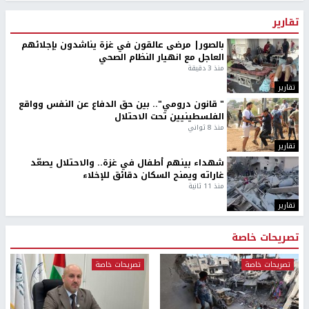
تقارير
بالصور| مرضى عالقون في غزة يناشدون بإجلائهم
العاجل مع انهيار النظام الصحي
منذ 3 دقيقة
تقارير
" قانون درومي".. بين حق الدفاع عن النفس وواقع
الفلسطينيين تحت الاحتلال
منذ 8 ثواني
تقارير
شهداء بينهم أطفال في غزة.. والاحتلال يصعّد
غاراته ويمنح السكان دقائق للإخلاء
منذ 11 ثانية
تقارير
تصريحات خاصة
تصريحات خاصة
تصريحات خاصة