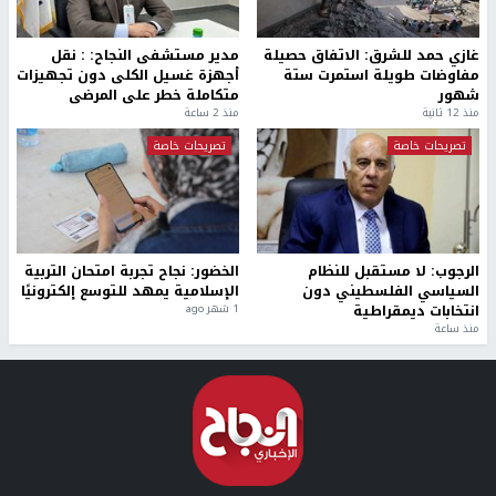
غازي حمد للشرق: الاتفاق حصيلة
مدير مستشفى النجاح: : نقل
مفاوضات طويلة استمرت ستة
أجهزة غسيل الكلى دون تجهيزات
شهور
متكاملة خطر على المرضى
منذ 12 ثانية
منذ 2 ساعة
تصريحات خاصة
تصريحات خاصة
الرجوب: لا مستقبل للنظام
الخضور: نجاح تجربة امتحان التربية
السياسي الفلسطيني دون
الإسلامية يمهد للتوسع إلكترونيًا
انتخابات ديمقراطية
1 شهر ago
منذ ساعة