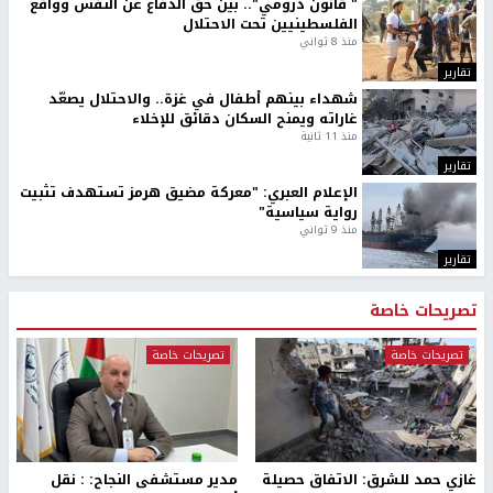
" قانون درومي".. بين حق الدفاع عن النفس وواقع
الفلسطينيين تحت الاحتلال
منذ 8 ثواني
تقارير
شهداء بينهم أطفال في غزة.. والاحتلال يصعّد
غاراته ويمنح السكان دقائق للإخلاء
منذ 11 ثانية
تقارير
الإعلام العبري: "معركة مضيق هرمز تستهدف تثبيت
رواية سياسية"
منذ 9 ثواني
تقارير
تصريحات خاصة
تصريحات خاصة
تصريحات خاصة
غازي حمد للشرق: الاتفاق حصيلة
مدير مستشفى النجاح: : نقل