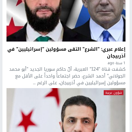
إعلام عبري: "الشرع" التقى مسؤولين "إسرائيليين" في
أذربيجان
1 سنة ago
كشفت قناة "I24" العبرية، أنّ حاكم سوريا الجديد "أبو محمد
الجولاني" أحمد الشرع، حضر اجتماعاً واحداً على الأقل مع
مسؤولين إسرائيليين في أذربيجان، على الرغم ...
شؤون عربية