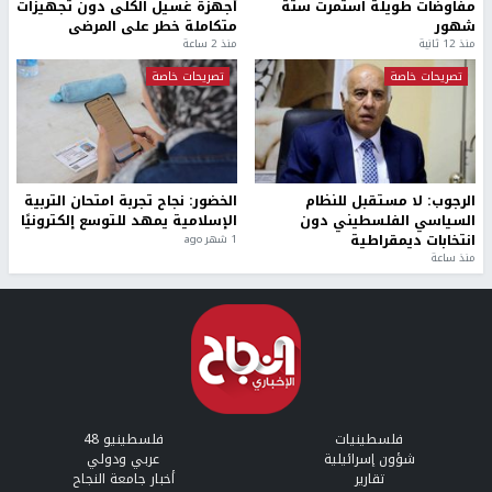
مفاوضات طويلة استمرت ستة
أجهزة غسيل الكلى دون تجهيزات
شهور
متكاملة خطر على المرضى
منذ 12 ثانية
منذ 2 ساعة
تصريحات خاصة
تصريحات خاصة
الرجوب: لا مستقبل للنظام
الخضور: نجاح تجربة امتحان التربية
السياسي الفلسطيني دون
الإسلامية يمهد للتوسع إلكترونيًا
انتخابات ديمقراطية
1 شهر ago
منذ ساعة
فلسطينيات
فلسطينيو 48
شؤون إسرائيلية
عربي ودولي
تقارير
أخبار جامعة النجاح