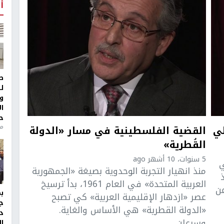
أ
ط
ل
و
ا
ح
لي
القضية الفلسطينية في مسار «الدولة
من
القُطرية»
5 سنوات، 10 أشهر ago
ي
منذ انهيار التجربة الوحدوية بصيغة «الجمهورية
العربية المتحدة» في العام 1961، بدأ ترسيخ
عن
عصر «ازدهار الإقليمية العربية» كي تصبح
ج
«الدولة القطرية» هي الأساس والغاية.
د
وسرعان ...
ال