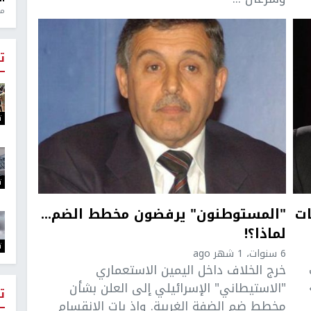
منذ 1
ت
ت
ت
ات
"المستوطنون" يرفضون مخطط الضم...
لماذا؟!
ت
6 سنوات، 1 شهر ago
خرج الخلاف داخل اليمين الاستعماري
"الاستيطاني" الإسرائيلي إلى العلن بشأن
ت
مخطط ضم الضفة الغربية. وإذ بات الانقسام