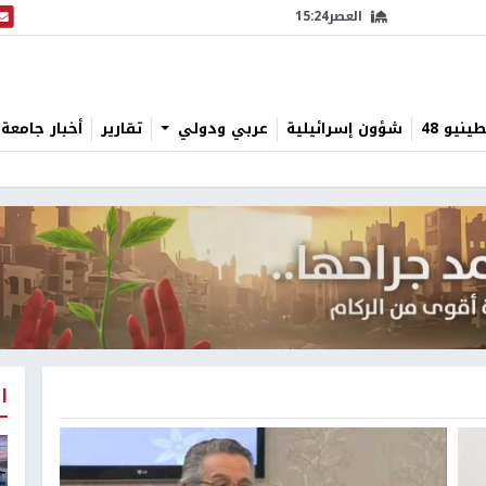
العصر
15:24
البث
نيو 48
شؤون إسرائيلية
عربي ودولي
تقارير
أخبار جامعة 
ا