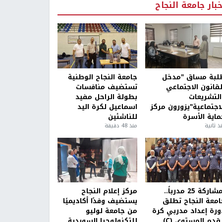
خبار جامعة النجاح
لبة مساق "مدخل
جامعة النجاح الوطنية
لقانون الاجتماعي
تستضيف منافسات
التشريعات
بطولة الراحل مفيد
لاجتماعية"يزورون مركز
اسماعيل لكرة اليد
ماية الأسرة
للناشئين
ذ ثانية
منذ 48 دقيقة
بمشاركة 25 مدرباً..
مركز إعلام النجاح
امعة النجاح تطلق
يستضيف وفدًا أكاديميًا
ورة إعداد مدربي كرة
من جامعة لوليو
قدم المستوى (C)
للتكنولوجيا السويدية