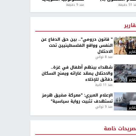
5 دقيقة
منذ 9 دقيقة
قارير
" قانون درومي".. بين حق الدفاع عن
النفس وواقع الفلسطينيين تحت
الاحتلال
قارير
منذ 8 ثواني
شهداء بينهم أطفال في غزة..
والاحتلال يصعّد غاراته ويمنح السكان
دقائق للإخلاء
قارير
منذ 11 ثانية
الإعلام العبري: "معركة مضيق هرمز
تستهدف تثبيت رواية سياسية"
منذ 9 ثواني
قارير
صريحات خاصة