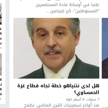
علنيا في أوساط قادة المستعمرين
"المستوطنين"، كرر (بنيامين ...
غ
ا
ط
ش
منذ 2
ا
هل لدى نتنياهو خطة تجاه قطاع غزة
ل
ا
الحمساوي؟
ا
من
7 سنوات، 8 أشهر ago
منذ أواخر تسعينيات القرن الماضي، تطمح