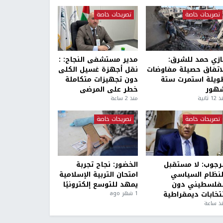
تصريحات خاصة
تصريحات خاصة
ازي حمد للشرق:
مدير مستشفى النجاح: :
لاتفاق حصيلة مفاوضات
نقل أجهزة غسيل الكلى
ويلة استمرت ستة
دون تجهيزات متكاملة
هور
خطر على المرضى
1 ثانية
منذ 2 ساعة
تصريحات خاصة
تصريحات خاصة
لرجوب: لا مستقبل
الخضور: نجاح تجربة
لنظام السياسي
امتحان التربية الإسلامية
لفلسطيني دون
يمهد للتوسع إلكترونيًا
نتخابات ديمقراطية
1 شهر ago
ذ ساعة